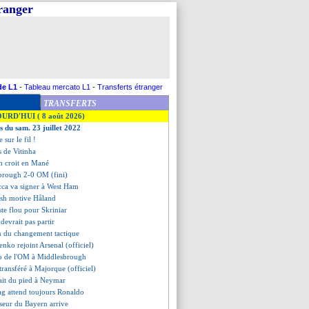
tranger
de L1
-
Tableau mercato L1
-
Transferts étranger
TRANSFERTS
OURD'HUI ( 8 août 2026)
s du sam. 23 juillet 2022
 sur le fil !
fs de Vitinha
h croit en Mané
brough 2-0 OM (fini)
cca va signer à West Ham
ish motive Håland
ste flou pour Skriniar
devrait pas partir
n du changement tactique
enko rejoint Arsenal (officiel)
o de l'OM à Middlesbrough
transféré à Majorque (officiel)
ait du pied à Neymar
ag attend toujours Ronaldo
seur du Bayern arrive