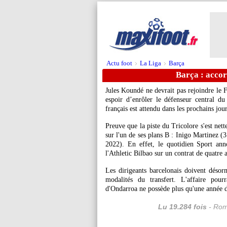
Actu foot
La Liga
Barça
>
>
Barça : accor
Jules Koundé ne devrait pas rejoindre le F
espoir d’enrôler le défenseur central du 
français est attendu dans les prochains jour
Preuve que la piste du Tricolore s'est nett
sur l'un de ses plans B : Inigo Martinez (
2022). En effet, le quotidien Sport ann
l'Athletic Bilbao sur un contrat de quatre 
Les dirigeants barcelonais doivent désor
modalités du transfert. L'affaire pour
d'Ondarroa ne possède plus qu'une année d
Lu 19.284 fois
- Rom