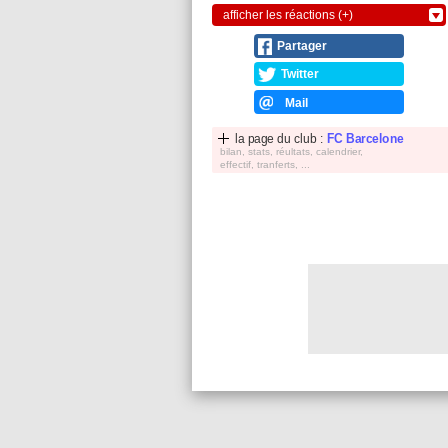
afficher les réactions (+)
Partager
Twitter
Mail
la page du club :
FC Barcelone
bilan, stats, réultats, calendrier,
effectif, tranferts, ...