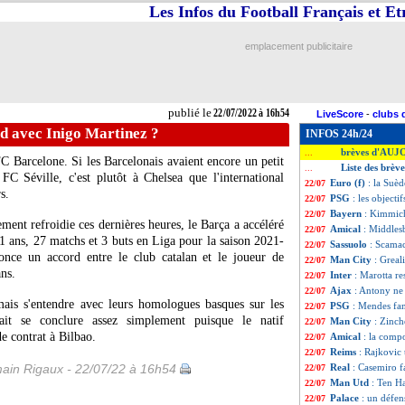
Les Infos du Football Français et E
emplacement publicitaire
publié le
22/07/2022 à 16h54
LiveScore
-
clubs 
d avec Inigo Martinez ?
INFOS 24h/24
brèves d'AUJ
...
C Barcelone. Si les Barcelonais avaient encore un petit
Liste des brève
...
FC Séville, c'est plutôt à Chelsea que l'international
Euro (f)
: la Suède
22/07
s.
PSG
: les objecti
22/07
Bayern
: Kimmic
22/07
ement refroidie ces dernières heures, le Barça a accéléré
Amical
: Middles
22/07
31 ans, 27 matchs et 3 buts en Liga pour la saison 2021-
Sassuolo
: Scama
22/07
once un accord entre le club catalan et le joueur de
Man City
: Greal
22/07
ans.
Inter
: Marotta re
22/07
Ajax
: Antony ne 
22/07
mais s'entendre avec leurs homologues basques sur les
PSG
: Mendes fa
22/07
rait se conclure assez simplement puisque le natif
Man City
: Zinch
22/07
e contrat à Bilbao.
Amical
: la comp
22/07
Reims
: Rajkovic 
22/07
ain Rigaux - 22/07/22 à 16h54
Real
: Casemiro f
22/07
Man Utd
: Ten H
22/07
Palace
: un défen
22/07