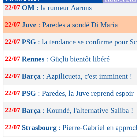
de
22/07
OM
: la rumeur Aarons
lecture
22/07
Juve
: Paredes a sondé Di Maria
OK
22/07
PSG
: la tendance se confirme pour 
22/07
Rennes
: Güçlü bientôt libéré
22/07
Barça
: Azpilicueta, c'est imminent !
22/07
PSG
: Paredes, la Juve reprend espoir
22/07
Barça
: Koundé, l'alternative Saliba !
22/07
Strasbourg
: Pierre-Gabriel en approc