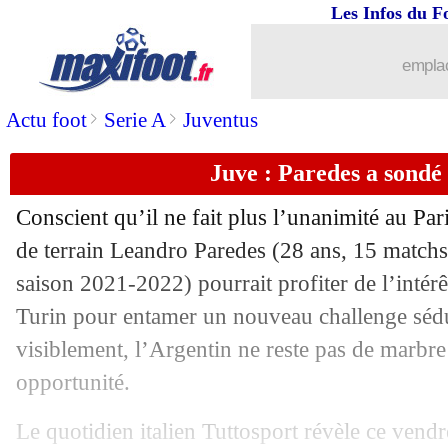
Les Infos du F
22/07
Amical
: la compo de l'OM à Middles
emplac
22/07
Reims
: Rajkovic transféré à Majorque 
>
>
Actu foot
Serie A
Juventus
22/07
Real
: Casemiro fait du pied à Neymar
Juve : Paredes a sondé
22/07
Man Utd
: Ten Hag attend toujours R
Conscient qu’il ne fait plus l’unanimité au Par
22/07
Palace
: un défenseur du Bayern arriv
de terrain Leandro Paredes (28 ans, 15 matchs
saison 2021-2022) pourrait profiter de l’intérê
22/07
Auxerre
: 2 ans de plus pour Jubal (off
Turin pour entamer un nouveau challenge sédui
visiblement, l’Argentin ne reste pas de marbre
22/07
Roma
: offensive lancée pour Zagado
opportunité.
22/07
Inter
: Dybala et Bremer, Marotta s'ex
Le quotidien italien Tuttosport révèle ce vend