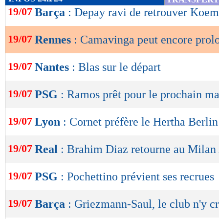
de
19/07
Barça
: Depay ravi de retrouver Koe
lecture
19/07
Rennes
: Camavinga peut encore prol
OK
19/07
Nantes
: Blas sur le départ
19/07
PSG
: Ramos prêt pour le prochain m
19/07
Lyon
: Cornet préfère le Hertha Berlin
19/07
Real
: Brahim Diaz retourne au Milan 
19/07
PSG
: Pochettino prévient ses recrues
19/07
Barça
: Griezmann-Saul, le club n'y cr