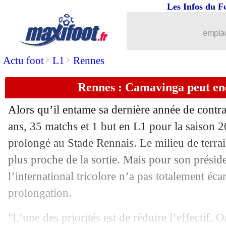
Les Infos du F
emplac
>
>
Actu foot
L1
Rennes
Rennes : Camavinga peut en
Alors qu’il entame sa dernière année de cont
ans, 35 matchs et 1 but en L1 pour la saison 
prolongé au Stade Rennais. Le milieu de terra
plus proche de la sortie. Mais pour son prési
l’international tricolore n’a pas totalement éc
prolongation.
...
brèves d'AUJOURD'HUI ( 8 août 202
"L’une des priorités est de réduire l’effectif. O