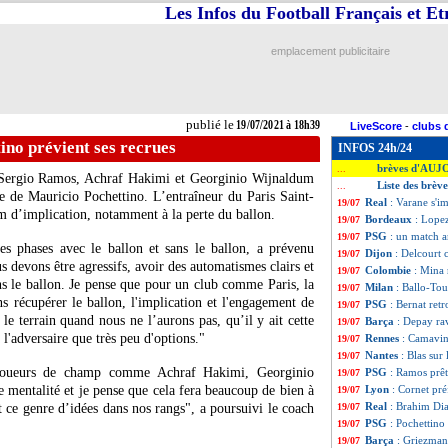
Les Infos du Football Français et E
emplacement publicitaire
publié le
19/07/2021 à 18h39
LiveScore
-
clubs 
ino prévient ses recrues
INFOS 24h/24
brèves d'AUJ
...
 Sergio Ramos, Achraf Hakimi et Georginio Wijnaldum
Liste des brève
...
ie de Mauricio Pochettino. L’entraîneur du Paris Saint-
Real
: Varane s'i
19/07
 d’implication, notamment à la perte du ballon.
Bordeaux
: Lopez
19/07
PSG
: un match a
19/07
es phases avec le ballon et sans le ballon, a prévenu
Dijon
: Delcourt 
19/07
s devons être agressifs, avoir des automatismes clairs et
Colombie
: Mina
19/07
s le ballon. Je pense que pour un club comme Paris, la
Milan
: Ballo-Tou
19/07
s récupérer le ballon, l'implication et l'engagement de
PSG
: Bernat retr
19/07
le terrain quand nous ne l’aurons pas, qu’il y ait cette
Barça
: Depay ra
19/07
à l'adversaire que très peu d'options."
Rennes
: Camavin
19/07
Nantes
: Blas sur 
19/07
 joueurs de champ comme Achraf Hakimi, Georginio
PSG
: Ramos prêt
19/07
mentalité et je pense que cela fera beaucoup de bien à
Lyon
: Cornet pré
19/07
Real
: Brahim Dia
nt ce genre d’idées dans nos rangs", a poursuivi le coach
19/07
PSG
: Pochettino
19/07
Barça
: Griezmann
19/07