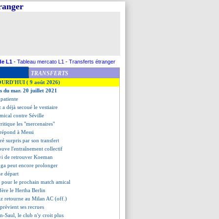
tranger
de L1
-
Tableau mercato L1
-
Transferts étranger
TRANSFERTS
OURD'HUI ( 9 août 2026)
s du mar. 20 juillet 2021
mpatiente
 a déjà secoué le vestiaire
mical contre Séville
critique les "mercenaires"
 répond à Messi
ré surpris par son transfert
ouve l'entraînement collectif
vi de retrouver Koeman
ga peut encore prolonger
le départ
 pour le prochain match amical
fère le Hertha Berlin
z retourne au Milan AC (off.)
 prévient ses recrues
-Saul, le club n'y croit plus