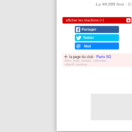
Lu 44.099 fois
- Er
afficher les réactions (+)
Partager
Twitter
Mail
la page du club :
Paris SG
bilan, stats, réultats, calendrier,
effectif, tranferts, ...