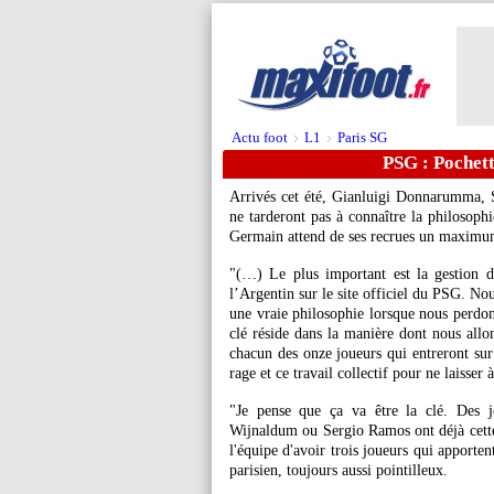
Actu foot
L1
Paris SG
>
>
PSG : Pochett
Arrivés cet été, Gianluigi Donnarumma,
ne tarderont pas à connaître la philosoph
Germain attend de ses recrues un maximum
"(…) Le plus important est la gestion d
l’Argentin sur le site officiel du PSG. Nou
une vraie philosophie lorsque nous perdon
clé réside dans la manière dont nous allon
chacun des onze joueurs qui entreront sur 
rage et ce travail collectif pour ne laisser 
"Je pense que ça va être la clé. Des
Wijnaldum ou Sergio Ramos ont déjà cette 
l'équipe d'avoir trois joueurs qui apporte
parisien, toujours aussi pointilleux.