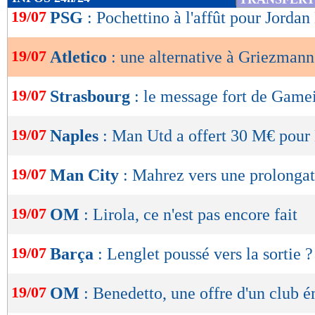
de
19/07
PSG
: Pochettino à l'affût pour Jorda
lecture
19/07
Atletico
: une alternative à Griezmann
OK
19/07
Strasbourg
: le message fort de Game
19/07
Naples
: Man Utd a offert 30 M€ pour
19/07
Man City
: Mahrez vers une prolonga
19/07
OM
: Lirola, ce n'est pas encore fait
19/07
Barça
: Lenglet poussé vers la sortie ?
19/07
OM
: Benedetto, une offre d'un club é