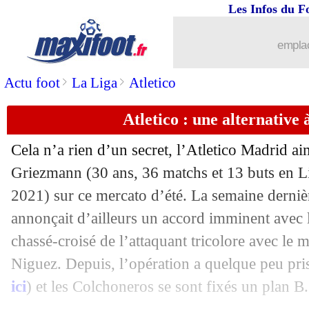
Les Infos du F
19/07
Arsenal
: Sambi Lokonga a signé (offi
emplac
19/07
Atletico
: Griezmann, "tout est possibl
>
>
Actu foot
La Liga
Atletico
19/07
Barça
: Eric Garcia, Koeman valide
Atletico : une alternativ
19/07
Inter
: les Nerazzurri poussent pour 
Cela n’a rien d’un secret, l’Atletico Madrid ai
19/07
Barça
: le Bayern pense à Dest, mais..
Griezmann (30 ans, 36 matchs et 13 buts en L
2021) sur ce mercato d’été. La semaine derniè
19/07
Strasbourg
: Rebocho sur les tablettes
annonçait d’ailleurs un accord imminent avec
chassé-croisé de l’attaquant tricolore avec le m
19/07
PSG
: Sarabia-Correa, un échange "far
Niguez. Depuis, l’opération a quelque peu pris
ici
) et les Colchoneros se sont fixés un plan B.
19/07
Francfort
: pour Kolo Muani, Nantes