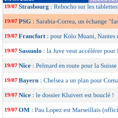
de
19/07
Strasbourg
: Rebocho sur les tablettes
lecture
19/07
PSG
: Sarabia-Correa, un échange "far
OK
19/07
Francfort
: pour Kolo Muani, Nantes
19/07
Sassuolo
: la Juve veut accélérer pour 
19/07
Nice
: Pelmard en route pour la Suisse
19/07
Bayern
: Chelsea a un plan pour Com
19/07
Nice
: le dossier Kluivert est bouclé !
19/07
OM
: Pau Lopez est Marseillais (offici