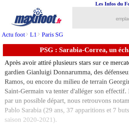
Les Infos du F
19/07
PSG
: Ramos prêt pour le prochain m
emplac
19/07
Lyon
: Cornet préfère le Hertha Berlin
>
>
Actu foot
L1
Paris SG
19/07
Real
: Brahim Diaz retourne au Milan 
PSG : Sarabia-Correa, un éch
19/07
PSG
: Pochettino prévient ses recrues
Après avoir attiré plusieurs stars sur ce mercat
19/07
Barça
: Griezmann-Saul, le club n'y cr
gardien Gianluigi Donnarumma, des défenseur
Ramos, ou encore du milieu de terrain Georgi
19/07
OM
: un ancien Marseillais est fan de
Saint-Germain va tenter d'alléger son effectif.
par un possible départ, nous retrouvons notam
19/07
Lille
: la piste Lukebakio de retour
Pablo Sarabia (29 ans, 37 apparitions et 7 but
saison 2020-2021).
19/07
Metz
: le Leeds de Bielsa se penche s