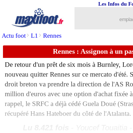
Les Infos du F
18/08
L1
: Angers 0-1 Lens (fini)
emplac
18/08
L1
: Toulouse 0-0 Nantes (fini)
>
>
Actu foot
L1
Rennes
18/08
Lille
: Angel Gomes, la colère de Tiag
Rennes : Assignon à un pa
18/08
Monaco
: Teze confirme son arrivée
De retour d'un prêt de six mois à Burnley, Lo
nouveau quitter Rennes sur ce mercato d'été. Se
18/08
VIDEO
: Haaland ouvre déjà son comp
droit breton va prendre la direction de l'AS R
18/08
Auxerre
: débuts rêvés pour Coulibaly
million d'euros avec une option d'achat fixée à
rappel, le SRFC a déjà cédé Guela Doué (Stras
18/08
Nice
: Guessand regrette l'inefficacité
récupéré Hans Hateboer du côté de l'Atalanta.
18/08
Dortmund
: Moukoko finalement vers 
Lu 8.421 fois
- Youcef Touaitia 