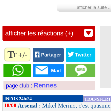
18/08
afficher la suite ..
L1
: Auxerre 2-1 Nice (fini)
18/08
OM
: Moumbagna, une grave blessure
afficher les réactions (+)
18/08
L1
: Toulouse-Nantes, les compos
18/08
L1
: Montpellier-Strasbourg, les comp
T
+/-
T
Partager
Twitter
18/08
L1
: Angers-Lens, les compos
Règlez la
taille du
Mail
texte
18/08
PSG
: Lookman non convoqué par l'At
pour
Rennes
page club :
l'adapter
18/08
OM
: son retour, Rongier reste pruden
à vos
préférences
INFOS 24h/24
TRANSFERT
de
18/08
Arsenal
: Mikel Merino, c'est quasimen
lecture