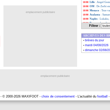
Lille
: Angel Gome
18/08
OM
: De Zerbi 
18/08
Monaco
: Teze v
18/08
emplacement publicitaire
Atalanta
: Samar
18/08
Naples
: Lukaku, 
18/08
Rennes
: les adi
18/08
Filtrer :
Lille
: nouvelles 
18/08
Liste des brèv
...
ARCHIVES DES B
Liste des brèv
...
.
brèves du jour
.
mardi 04/08/2026
.
dimanche 02/08/2
emplacement publicitaire
- © 2000-2026 MAXIFOOT -
choix de consentement
- L'actualité du
football
-