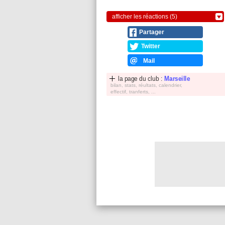
afficher les réactions (5)
Partager
Twitter
Mail
la page du club :
Marseille
bilan, stats, réultats, calendrier,
effectif, tranferts, ...