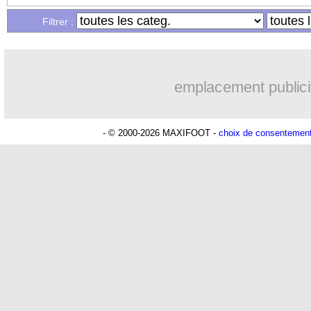
...
Liste des brèves du ven. 16 août 2024
Filtrer :
emplacement publici
- © 2000-2026 MAXIFOOT -
choix de consentemen