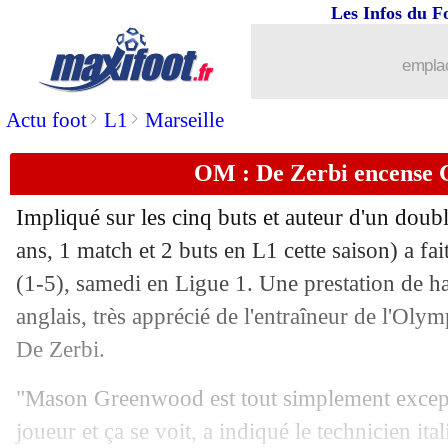
Les Infos du F
18/08
L1
: Angers-Lens, les compos
emplac
18/08
PSG
: Lookman non convoqué par l'At
>
>
Actu foot
L1
Marseille
18/08
OM
: son retour, Rongier reste pruden
OM : De Zerbi encense
18/08
Arsenal
: Mikel Merino, c'est quasimen
Impliqué sur les cinq buts et auteur d'un dou
18/08
Rennes
: Assignon à un pas de la Rom
ans, 1 match et 2 buts en L1 cette saison) a fai
(1-5), samedi en Ligue 1. Une prestation de ha
18/08
Lille
: Angel Gomes donne de ses nouv
anglais, très apprécié de l'entraîneur de l'Oly
De Zerbi.
18/08
L1
: Auxerre-Nice, les compos
"Mason Greenwood est tout simplement excepti
18/08
Juve
: Chiesa vers Chelsea ?
joueur et ça se voit, a indiqué le technicien ita