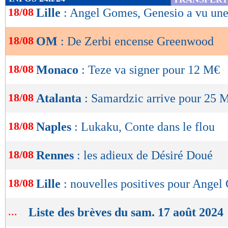
de
18/08
Lille
: Angel Gomes, Genesio a vu une
lecture
18/08
OM
: De Zerbi encense Greenwood
OK
18/08
Monaco
: Teze va signer pour 12 M€
18/08
Atalanta
: Samardzic arrive pour 25 
18/08
Naples
: Lukaku, Conte dans le flou
18/08
Rennes
: les adieux de Désiré Doué
18/08
Lille
: nouvelles positives pour Ange
...
Liste des brèves du sam. 17 août 2024