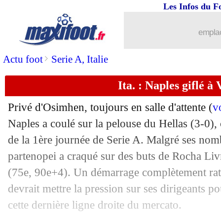
Les Infos du F
18/08
Lyon
: Sage gêné par certaines attitud
emplac
18/08
Esp.
: faux départ pour le Real
>
Actu foot
Serie A, Italie
18/08
Reims
: Angel Gomes, Elsner protège
Ita. : Naples giflé à
18/08
Lyon
: Niakhaté fait aussi son mea cu
Privé d'Osimhen, toujours en salle d'attente (
v
18/08
L1
: le classement des buteurs
Naples a coulé sur la pelouse du Hellas (3-0),
de la 1ère journée de Serie A. Malgré ses nomb
18/08
Lyon
: les excuses de Benrahma
partenopei a craqué sur des buts de Rocha Li
(75e, 90e+4). Un démarrage complètement rat
18/08
Rennes
: Bourigeaud voulait profiter...
devrait mettre la pression sur ses dirigeants p
cette dernière ligne droite du mercato.
18/08
L1
: le classement complet