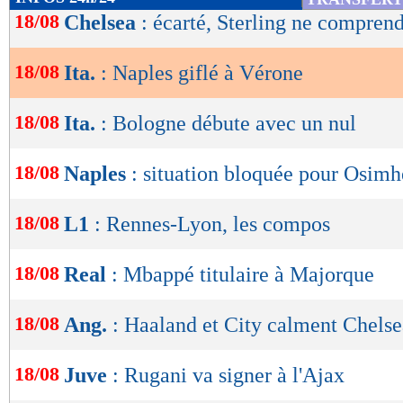
de
18/08
Chelsea
: écarté, Sterling ne compren
lecture
18/08
Ita.
: Naples giflé à Vérone
OK
18/08
Ita.
: Bologne débute avec un nul
18/08
Naples
: situation bloquée pour Osim
18/08
L1
: Rennes-Lyon, les compos
18/08
Real
: Mbappé titulaire à Majorque
18/08
Ang.
: Haaland et City calment Chelse
18/08
Juve
: Rugani va signer à l'Ajax