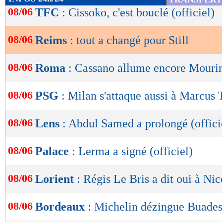
de
08/06
TFC
: Cissoko, c'est bouclé (officiel)
lecture
08/06
Reims
: tout a changé pour Still
OK
08/06
Roma
: Cassano allume encore Mouri
08/06
PSG
: Milan s'attaque aussi à Marcus
08/06
Lens
: Abdul Samed a prolongé (offici
08/06
Palace
: Lerma a signé (officiel)
08/06
Lorient
: Régis Le Bris a dit oui à Nic
08/06
Bordeaux
: Michelin dézingue Buades