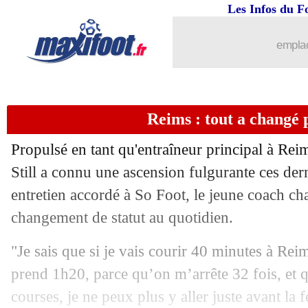
Les Infos du F
08/06
OM
: Di Meco rêve de Galtier
emplac
08/06
Man City
: Guardiola ne sous-estime p
08/06
VIDEOS
: présentation XXL pour Be
Reims : tout a changé p
08/06
Bayern
: Davies balaie les rumeurs
Propulsé en tant qu'entraîneur principal à Rei
08/06
PSG
: Zoumana Camara titille Galtier
Still a connu une ascension fulgurante ces de
entretien accordé à So Foot, le jeune coach 
08/06
EdF
: Veretout remplace F. Mendy
changement de statut au quotidien.
08/06
Monaco
: Mitchell évoque la piste Ga
"Je sais que si je vais courir 40 minutes à Rei
prend 1h20, parce qu’on m’arrête 32 fois, et qu
08/06
PSG
: Rothen balance sur Messi
courses, je ne peux plus y aller juste avant la