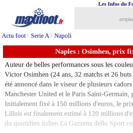
Les Infos du F
08/06
Barça
: Xavi respecte le choix de Mes
emplac
08/06
West Ham
: Rice va bien partir
>
>
Actu foot
Serie A
Napoli
08/06
PSG
: Zidane a encore dit non !
Naples : Osimhen, prix f
08/06
PSG (f)
: Hamraoui règle ses comptes
Auteur de belles performances sous les couleur
08/06
PSG
: Riolo découpe l'inutile Messi !
Victor
Osimhen
(24 ans, 32 matchs et 26 buts 
été annoncé dans le viseur de plusieurs cado
08/06
Leipzig
: Diallo renvoyé au PSG (offic
Manchester United et le Paris Saint-Germain, 
Initialement fixé à 150 millions d'euros, le pri
08/06
EdF
: Rothen voit un clap de fin pour
Lillois est finalement estimé à 120 millions d'
du quotidien italien La Gazzetta dello Sport ce
08/06
Liverpool
: Mac Allister, c'est fait (off