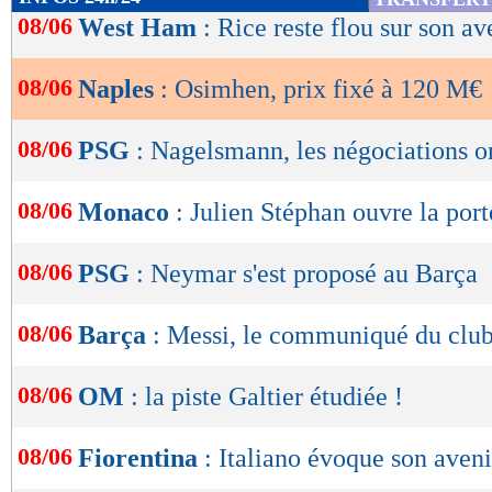
de
08/06
West Ham
: Rice reste flou sur son av
lecture
08/06
Naples
: Osimhen, prix fixé à 120 M€
OK
08/06
PSG
: Nagelsmann, les négociations o
08/06
Monaco
: Julien Stéphan ouvre la port
08/06
PSG
: Neymar s'est proposé au Barça
08/06
Barça
: Messi, le communiqué du clu
08/06
OM
: la piste Galtier étudiée !
08/06
Fiorentina
: Italiano évoque son aveni