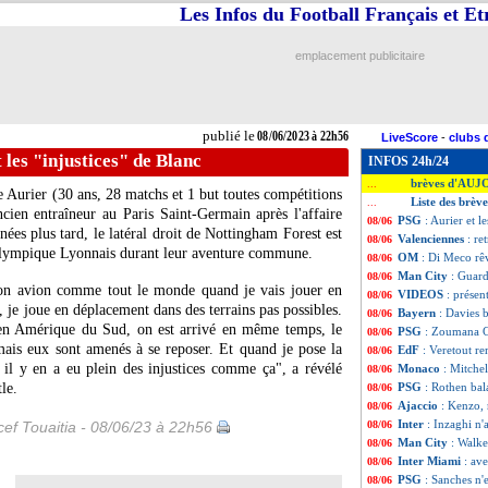
Les Infos du Football Français et E
emplacement publicitaire
publié le
08/06/2023 à 22h56
LiveScore
-
clubs 
 les "injustices" de Blanc
INFOS 24h/24
brèves d'AUJ
...
ge
Aurier
(30 ans, 28 matchs et 1 but toutes compétitions
Liste des brèv
...
ncien entraîneur au Paris Saint-Germain après l'affaire
PSG
: Aurier et l
08/06
nées plus tard, le latéral droit de Nottingham Forest est
Valenciennes
: re
08/06
l'Olympique Lyonnais durant leur aventure commune.
OM
: Di Meco rêv
08/06
Man City
: Guard
08/06
mon avion comme tout le monde quand je vais jouer en
VIDEOS
: prése
08/06
n, je joue en déplacement dans des terrains pas possibles.
Bayern
: Davies 
08/06
r en Amérique du Sud, on est arrivé en même temps, le
PSG
: Zoumana Ca
08/06
ais eux sont amenés à se reposer. Et quand je pose la
EdF
: Veretout r
08/06
 il y en a eu plein des injustices comme ça", a révélé
Monaco
: Mitchel
08/06
le.
PSG
: Rothen bal
08/06
Ajaccio
: Kenzo, 
08/06
Inter
: Inzaghi n'
ef Touaitia - 08/06/23 à 22h56
08/06
Man City
: Walke
08/06
Inter Miami
: av
08/06
PSG
: Sanches n'
08/06