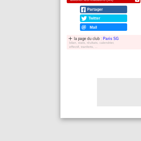
Partager
Twitter
Mail
la page du club :
Paris SG
bilan, stats, réultats, calendrier,
effectif, tranferts, ...