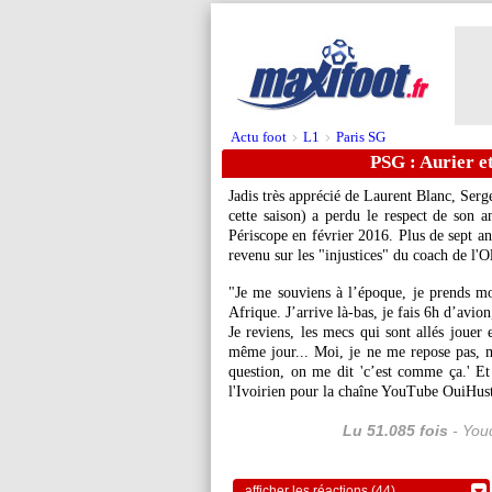
Actu foot
L1
Paris SG
>
>
PSG : Aurier et
Jadis très apprécié de Laurent Blanc, Ser
cette saison) a perdu le respect de son a
Périscope en février 2016. Plus de sept an
revenu sur les "injustices" du coach de 
"Je me souviens à l’époque, je prends 
Afrique. J’arrive là-bas, je fais 6h d’avio
Je reviens, les mecs qui sont allés joue
même jour... Moi, je ne me repose pas, m
question, on me dit 'c’est comme ça.' Et
l'Ivoirien pour la chaîne YouTube OuiHust
Lu 51.085 fois
- Youc
afficher les réactions (44)