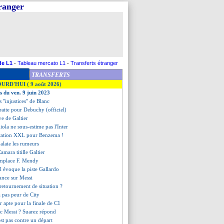
tranger
de L1
-
Tableau mercato L1
-
Transferts étranger
TRANSFERTS
OURD'HUI ( 9 août 2026)
es du ven. 9 juin 2023
es "injustices" de Blanc
traite pour Debuchy (officiel)
e de Galtier
iola ne sous-estime pas l'Inter
ntation XXL pour Benzema !
balaie les rumeurs
mara titille Galtier
emplace F. Mendy
l évoque la piste Gallardo
ance sur Messi
retournement de situation ?
a pas peur de City
r apte pour la finale de C1
ec Messi ? Suarez répond
est pas contre un départ