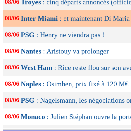
08/06
Troyes
: cinq départs annoncés (officie
de
lecture
08/06
Inter Miami
: et maintenant Di Maria
OK
08/06
PSG
: Henry ne viendra pas !
08/06
Nantes
: Aristouy va prolonger
08/06
West Ham
: Rice reste flou sur son av
08/06
Naples
: Osimhen, prix fixé à 120 M€
08/06
PSG
: Nagelsmann, les négociations o
08/06
Monaco
: Julien Stéphan ouvre la port