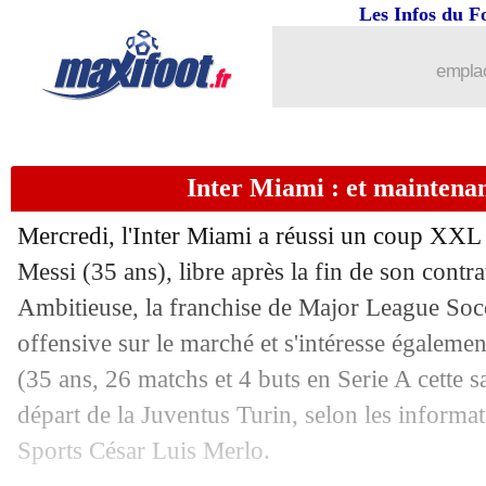
08/06
Milan
: Maldini, Ancelotti furieux !
Les Infos du F
08/06
West Ham
: Emerson, un palmarès un
emplac
08/06
Barça
: Xavi répond à la rumeur Ney
Inter Miami : et maintena
08/06
OM
: la Juve devrait renvoyer Milik
Mercredi, l'Inter Miami a réussi un coup XXL 
08/06
Barça
: Xavi respecte le choix de Mes
Messi (35 ans), libre après la fin de son contr
Ambitieuse, la franchise de Major League Soc
08/06
West Ham
: Rice va bien partir
offensive sur le marché et s'intéresse également
08/06
PSG
: Zidane a encore dit non !
(35 ans, 26 matchs et 4 buts en Serie A cette 
départ de la Juventus Turin, selon les informa
08/06
PSG (f)
: Hamraoui règle ses comptes
Sports César Luis Merlo.