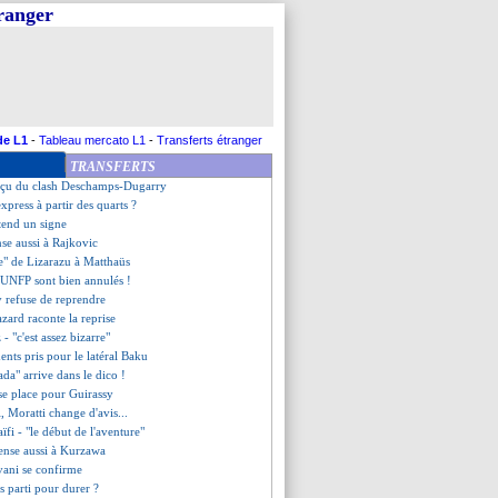
tranger
ille sa proposition
fs après les tests
 paie Eyraud
onzalez drague Griezmann...
nd, c'est 120 M€ ?
llas-Boas, le club précise !
 "mon rêve, c'est remarcher"
de L1
-
Tableau mercato L1
-
Transferts étranger
r a bien prolongé (officiel)
TRANSFERTS
oit pas à la vente du club
éçu du clash Deschamps-Dugarry
xpress à partir des quarts ?
ttend un signe
se aussi à Rajkovic
te" de Lizarazu à Matthaüs
 UNFP sont bien annulés !
 refuse de reprendre
azard raconte la reprise
- "c'est assez bizarre"
ents pris pour le latéral Baku
ada" arrive dans le dico !
 se place pour Guirassy
, Moratti change d'avis...
ïfi - "le début de l'aventure"
 pense aussi à Kurzawa
avani se confirme
os parti pour durer ?