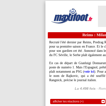
Reims : Milan
Recruté l'été dernier par Reims,
Predrag 
pour sa première saison en France. Et le c
pour son gardien cet été. Annoncé dans le
du FC Séville, le Serbe plaît également a
En cas de départ de Gianluigi Donnarum
poste de numéro 1. Mais l'Espagnol, prêté à
plaît notamment au PSG (
voir ici
). Pour 
le nom de Rajkovic, qui a été soufflé 
Rangnick, précise le journal italien.
Lu 4.498 fois
- Roma
afficher les réactions (+)