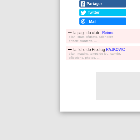
Partager
Twitter
Mail
la page du club :
Reims
bilan, stats, réultats, calendrier,
effectif, tranferts, ...
la fiche de
Predrag
RAJKOVIC
bilan, matchs, temps de jeu, carriée,
sélections, photos, ...