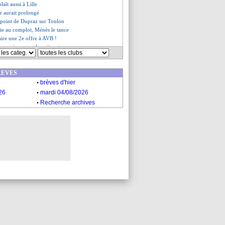
aît aussi à Lille
r aurait prolongé
u point de Dupraz sur Toulon
rie au complot, Ménès le tance
faire une 2e offre à AVB !
n ancien agent le voit rester
se avant le 15 juin
nt de situation pour Mertens !
REVES
ic a impressionné Trapp
.
 raison à Aulas
brèves d'hier
e titre ? Klopp relativise
.
26
mardi 04/08/2026
 refuse l'offre de prolongation
.
Recherche archives
es du lun. 18 mai 2020
es du dim. 17 mai 2020