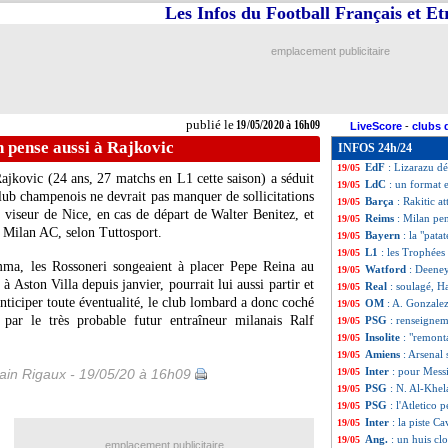
Les Infos du Football Français et E
OM
: Olmeta déta
19/05
Ang.
: 6 cas positi
19/05
OM
: un agent se
19/05
emplacement publicitaire
OM
: quand A. G
19/05
Dortmund
: Håla
19/05
OM
: l'offre à Vi
19/05
Metz
: M. Cabit -
19/05
publié le
19/05/2020 à 16h09
LiveScore
-
clubs 
Brest
: Larsonneu
19/05
 pense aussi à Rajkovic
INFOS 24h/24
OM
: Riolo ne cr
19/05
EdF
: Lizarazu d
19/05
Rajkovic
(24 ans, 27 matchs en L1 cette saison) a séduit
LdC
: un format e
19/05
lub champenois ne devrait pas manquer de sollicitations
Barça
: Rakitic a
19/05
 viseur de Nice, en cas de départ de Walter Benitez, et
Reims
: Milan pen
19/05
u Milan AC, selon Tuttosport.
Bayern
: la "pata
19/05
L1
: les Trophées
19/05
ma, les Rossoneri songeaient à placer Pepe Reina au
Watford
: Deeney
19/05
 Aston Villa depuis janvier, pourrait lui aussi partir et
Real
: soulagé, H
19/05
anticiper toute éventualité, le club lombard a donc coché
OM
: A. Gonzalez 
19/05
par le très probable futur entraîneur milanais Ralf
PSG
: renseignem
19/05
Insolite
: "remont
19/05
Amiens
: Arsenal
19/05
Inter
: pour Messi
in Rigaux - 19/05/20 à 16h09
19/05
PSG
: N. Al-Khela
19/05
PSG
: l'Atletico
19/05
Inter
: la piste C
19/05
Ang.
: un huis cl
19/05
emplacement publicitaire