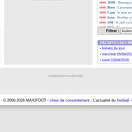
ASSE
: Bouanga pl
19/05
Brest
: Larsonneu
19/05
Caen
: la mise a
19/05
Lyon
: Houllier c
19/05
OM
: le club va 
19/05
PSG
: Neymar, so
19/05
Filtrer :
Ita.
: pas de repri
19/05
Naples
: revireme
19/05
ARCHIVES DES B
PSG
: Ibrahimov
19/05
.
L1
: l'UEFA donne
19/05
brèves du jour
.
Liverpool
: pas d
19/05
mercredi 05/08/20
OM
: Villas-Boas
19/05
.
lundi 03/08/2026
Liste des brèv
...
Liste des brèv
...
emplacement publicitaire
- © 2000-2026 MAXIFOOT -
choix de consentement
- L'actualité du
football
-