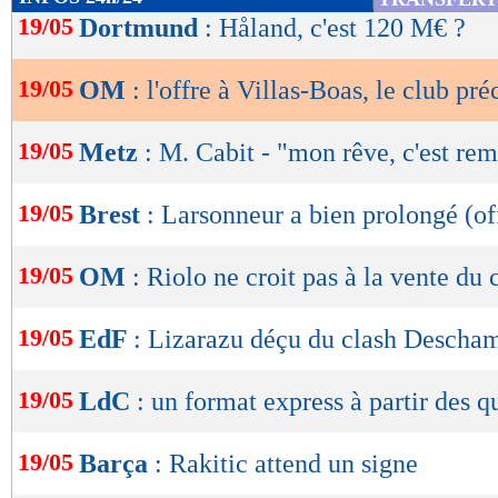
toute la confiance du club dans les qualités de
de
19/05
Dortmund
: Håland, c'est 120 M€ ?
lecture
Boas avec lequel l'Olympique de Marseille sou
décisive de son histoire moderne", conclut l
19/05
OM
: l'offre à Villas-Boas, le club pré
OK
à voir si "AVB", fortement pressenti sur le dép
19/05
Metz
: M. Cabit - "mon rêve, c'est re
son histoire à Marseille.
Lu 25.609 fois
- Romain Rigaux -
19/05
Brest
: Larsonneur a bien prolongé (off
19/05
OM
: Riolo ne croit pas à la vente du 
19/05
EdF
: Lizarazu déçu du clash Descha
19/05
LdC
: un format express à partir des q
19/05
Barça
: Rakitic attend un signe