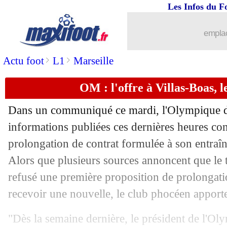
Les Infos du F
19/05
OM
: Dugarry sceptique pour Villas-
emplac
19/05
Knysna
: Duverne raconte son lancer 
>
>
Actu foot
L1
Marseille
19/05
Séville
: Ocampos réagit à la rumeur R
OM : l'offre à Villas-Boas, l
19/05
Sondage MF
: la L1 à 22, non merci !
Dans un communiqué ce mardi, l'Olympique de 
19/05
Lille
: Campos vers Tottenham ?
informations publiées ces dernières heures con
prolongation de contrat formulée à son entraî
19/05
OM
: Villas-Boas aurait bel et bien dé
Alors que plusieurs sources annoncent que le 
refusé une première proposition de prolongation
19/05
OM
: Eyraud gourmand pour Sanson..
recevoir une nouvelle, le club phocéen apporte
19/05
Montpellier
: Nîmes réplique pour Be
"Dès la semaine dernière, le président de l'Ol