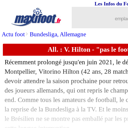
Les Infos du F
emplac
>
Actu foot
Bundesliga, Allemagne
All. : V. Hilton - "pas le f
Récemment prolongé jusqu'en juin 2021, le dé
Montpellier, Vitorino
Hilton
(42 ans, 28 matchs
devoir attendre la saison prochaine pour retrouv
...
brèves d'AUJOURD'HUI ( 6 août 202
des joueurs allemands, qui ont repris le cham
end. Comme tous les amateurs de football, le
...
Liste des brèves du mer. 20 mai 2020
la reprise de la Bundesliga à la TV. Et le moins
le Brésilien ne se montre pas emballé par les 
19/05
OM
: Dugarry sceptique pour Villas-