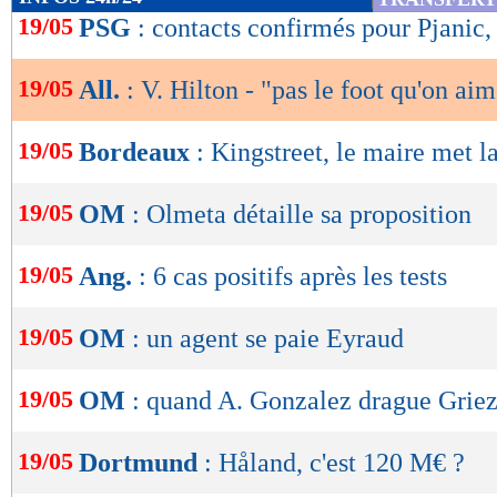
de
19/05
PSG
: contacts confirmés pour Pjanic, 
lecture
19/05
All.
: V. Hilton - "pas le foot qu'on ai
OK
19/05
Bordeaux
: Kingstreet, le maire met l
19/05
OM
: Olmeta détaille sa proposition
19/05
Ang.
: 6 cas positifs après les tests
19/05
OM
: un agent se paie Eyraud
19/05
OM
: quand A. Gonzalez drague Grie
19/05
Dortmund
: Håland, c'est 120 M€ ?