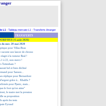
tranger
de L1
-
Tableau mercato L1
-
Transferts étranger
TRANSFERTS
OURD'HUI ( 6 août 2026)
es du mer. 20 mai 2020
eptique pour Villas-Boas
e raconte son lancer de chrono
réagit à la rumeur Real !
 L1 à 22, non merci !
rs Tottenham ?
aurait bel et bien décliné
rmand pour Sanson...
mes réplique pour Bernardoni
 d'argent grâce à... Khalifa ?
onfirmés pour Pjanic, mais...
"pas le foot qu'on aime"
treet, le maire met la pression
ille sa proposition
fs après les tests
 paie Eyraud