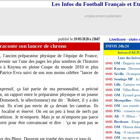
Les Infos du Football Français et E
emplacement publicitaire
publié le
19/05/2020 à 23h07
LiveScore
-
clubs 
raconte son lancer de chrono
INFOS 24h/24
brèves d'AUJ
...
, l'ancien préparateur physique de l'équipe de France,
Liste des brèv
...
enir sur l'une des pages les plus sombres de l'histoire
OM
: Dugarry sc
19/05
urs à Knysna en pleine Coupe du monde 2010 et plus
Knysna
: Duvern
19/05
Patrice Evra suivi de son non moins célèbre "lancer de
Séville
: Ocampos 
19/05
Sondage MF
: la
19/05
Lille
: Campos ve
19/05
xpressif, ça fait partie de ma personnalité, a précisé
OM
: Villas-Boas 
19/05
on, un rapport entre le préparateur physique et un joueur
OM
: Eyraud gou
19/05
(Domenech, le sélectionneur) me dit : 'Robert, il y a des
Montpellier
: Nî
19/05
ssi. Ils n'ont pas envie de ça devant les caméras. Ils
OM
: une rentrée
19/05
te focalisé et énervé. On est un peu à bout de nerfs par
PSG
: contacts c
19/05
All.
: V. Hilton - 
mpétition. Je m'emporte. Mais je ne m'emporte pas parce
19/05
Bordeaux
: Kings
19/05
orte pour être convaincant et dire : 'ça ne peut pas se
OM
: Olmeta déta
19/05
Ang.
: 6 cas positi
19/05
OM
: un agent se
19/05
 des Bleus, Duverne est tombé des nues ce jour-là.