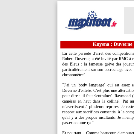
Knysna : Duverne 
En cette période d'arrêt des compétitions
Robert Duverne, a été invité par RMC à rev
des Bleus : la fameuse grève des joue
particulièrement sur son accrochage avec 
chronomètre".
"J'ai un 'body language' qui est assez e
Duverne d'entrée. C'est plus une altercati
pour dire : 'il faut s'entraîner'. Raymond 
caméras en haut dans la colline'. Pat au
m'avertissent à plusieurs reprises. Je res
rapport aux sacrifices consentis, à la co
qu'il y a des propos insultants. Je m'emp
passer comme ça.'"
Et pourtant... Comme beaucoup d'amoureux