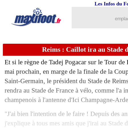
Les Infos du F
03/04
CdM (f)
: 2031 aux USA, 2035 au Ro
emplac
03/04
Lille
: la patte Fonseca, Genesio s'agac
03/04
Lyon
: MU, Fonseca a prévenu ses joue
Reims : Caillot ira au Stade 
03/04
Galatasaray
: le vice-président fusti
Et si le règne de Tadej Pogacar sur le Tour de
03/04
Arsenal
: fin de saison pour Gabriel !
mai prochain, en marge de la finale de la Coup
Saint-Germain, le président du Stade de Reims 
03/04
CdF
: PSG-Reims, quelle incidence po
rendra au Stade de France à vélo, comme l'a in
champenois à l'antenne d'Ici Champagne-Ard
03/04
Barça
: Olmo et Victor, la Liga désav
"J'ai bien l'intention de le faire ! Depuis des 
03/04
Man City
: Milan rêve de Guardiola
j'explique à tous mes amis que j'irai au Stade 