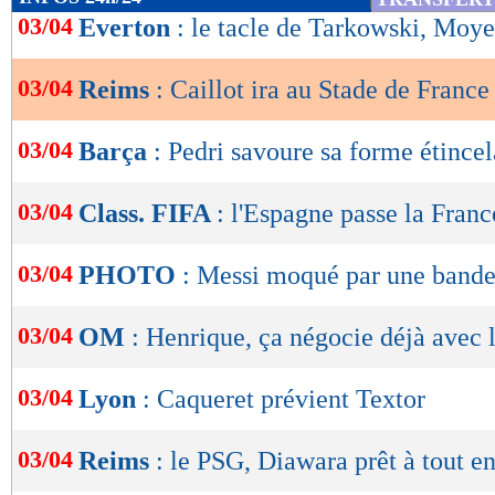
de
03/04
Everton
: le tacle de Tarkowski, Moy
lecture
03/04
Reims
: Caillot ira au Stade de France
OK
03/04
Barça
: Pedri savoure sa forme étince
03/04
Class. FIFA
: l'Espagne passe la Franc
03/04
PHOTO
: Messi moqué par une bande
03/04
OM
: Henrique, ça négocie déjà avec l'
03/04
Lyon
: Caqueret prévient Textor
03/04
Reims
: le PSG, Diawara prêt à tout e