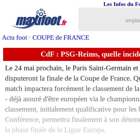
Les Infos du F
03/04
Lyon
: Fonseca défend le PSG et la Li
emplac
03/04
Newcastle
: un an de plus pour Schär (
>
Actu foot
COUPE de FRANCE
03/04
Barça
: le triplé, Flick en rêve
CdF : PSG-Reims, quelle incid
03/04
Bayern
: Eberl toujours flou sur Mülle
Le 24 mai prochain, le Paris Saint-Germain et
03/04
Brest
: Chardonnet déjà de retour
disputeront la finale de la Coupe de France. Que
match impactera forcément le classement de la 
03/04
CdM 2030
: 2 changements de stade à
- déjà assuré d'être européen via le championna
classement, initialement qualificative pour les
03/04
Bayern
: Kane ne pense pas à la PL
Conférence, permettra finalement à son détent
la phase finale de la Ligue Europa.
03/04
Lyon
: Fonseca, Tessmann voit un appo