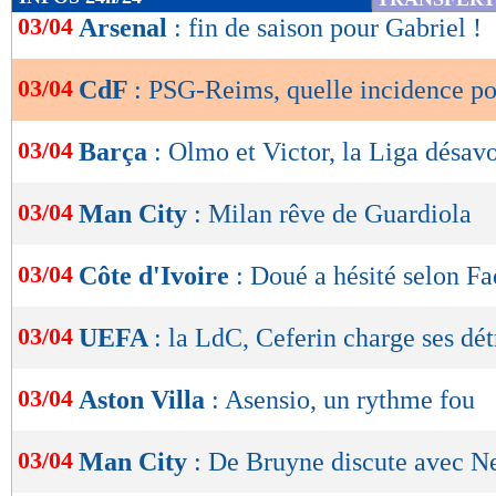
de
03/04
Arsenal
: fin de saison pour Gabriel !
lecture
03/04
CdF
: PSG-Reims, quelle incidence po
OK
03/04
Barça
: Olmo et Victor, la Liga désav
03/04
Man City
: Milan rêve de Guardiola
03/04
Côte d'Ivoire
: Doué a hésité selon Fa
03/04
UEFA
: la LdC, Ceferin charge ses dét
03/04
Aston Villa
: Asensio, un rythme fou
03/04
Man City
: De Bruyne discute avec N