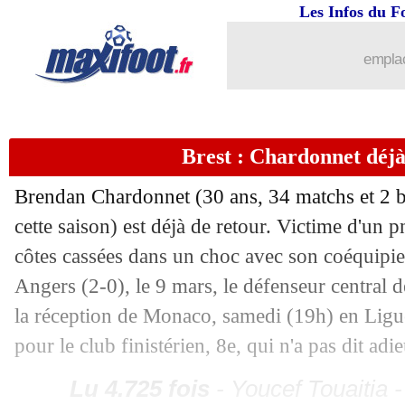
Les Infos du F
emplac
...
brèves d'AUJOURD'HUI ( 9 août 202
...
Liste des brèves du ven. 4 avril 2025
Brest : Chardonnet déjà
03/04
Ang.
: Chelsea repasse devant Manche
Brendan
Chardonnet
(30 ans, 34 matchs et 2 b
cette saison) est déjà de retour. Victime d'un
03/04
Newcastle
: la Juventus veut Tonali
côtes cassées dans un choc avec son coéquipier
03/04
Leicester
: une triste perf' pour Van N
Angers (2-0), le 9 mars, le défenseur central d
la réception de Monaco, samedi (19h) en Lig
03/04
Barça
: Flick a bien retenu Eric Garci
pour le club finistérien, 8e, qui n'a pas dit ad
03/04
Anderlecht
: Lukaku de retour en 202
Lu 4.725 fois
- Youcef Touaitia 