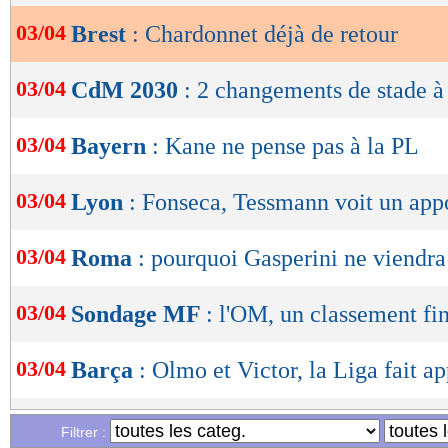
03/04
Brest
: Chardonnet déjà de retour
OK
03/04
CdM 2030
: 2 changements de stade à
03/04
Bayern
: Kane ne pense pas à la PL
03/04
Lyon
: Fonseca, Tessmann voit un appo
03/04
Roma
: pourquoi Gasperini ne viendra
03/04
Sondage MF
: l'OM, un classement fin
03/04
Barça
: Olmo et Victor, la Liga fait ap
03/04
PSG
: Reims, pas si facile...
Filtrer :