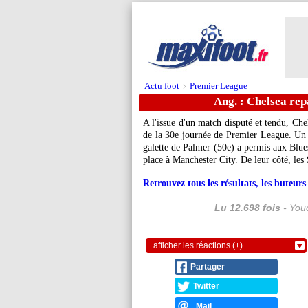
Actu foot
Premier League
>
Ang. : Chelsea re
A l'issue d'un match disputé et tendu, Che
de la 30e journée de Premier League. Un 
galette de Palmer (50e) a permis aux Blue
place à Manchester City. De leur côté, les 
Retrouvez tous les résultats, les buteu
Lu 12.698 fois
- Youc
afficher les réactions (+)
Partager
Twitter
Mail