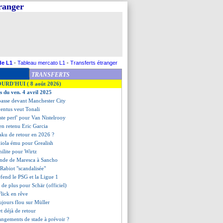
tranger
de L1
-
Tableau mercato L1
-
Transferts étranger
TRANSFERTS
OURD'HUI ( 8 août 2026)
s du ven. 4 avril 2025
passe devant Manchester City
ventus veut Tonali
iste perf' pour Van Nistelrooy
ien retenu Eric Garcia
aku de retour en 2026 ?
diola ému pour Grealish
milite pour Wirtz
ande de Maresca à Sancho
Rabiot "scandalisée"
éfend le PSG et la Ligue 1
 de plus pour Schär (officiel)
 Flick en rêve
oujours flou sur Müller
t déjà de retour
angements de stade à prévoir ?