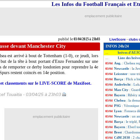
Les Infos du Football Français et E
emplacement publicitaire
publié le
03/04/2025 à 23h03
LiveScore
-
clubs 
passe devant Manchester City
INFOS 24h/24
brèves d'AUJ
...
lsea est arrivé à bout de Tottenham (1-0), ce jeudi, lors
Liste des brève
...
but de la tête à bout portant d'Enzo Fernandez sur une
Ang.
: Chelsea re
03/04
s de remporter ce derby londonien pour reprendre la 4e
Newcastle
: la Ju
03/04
Spurs restent coincés en 14e position.
Leicester
: une tr
03/04
Barça
: Flick a b
03/04
rs et classements sur le LIVE-SCORE de Maxifoot.
Anderlecht
: Luk
03/04
Man City
: Guar
03/04
ef Touaitia - 03/04/25 à 23h03
Bayern
: Ribéry 
03/04
Chelsea
: la dem
03/04
PSG
: Véronique 
03/04
Lyon
: Fonseca d
03/04
Newcastle
: un an
emplacement publicitaire
03/04
Barça
: le triplé,
03/04
Bayern
: Eberl t
03/04
Brest
: Chardonne
03/04
CdM 2030
: 2 ch
03/04