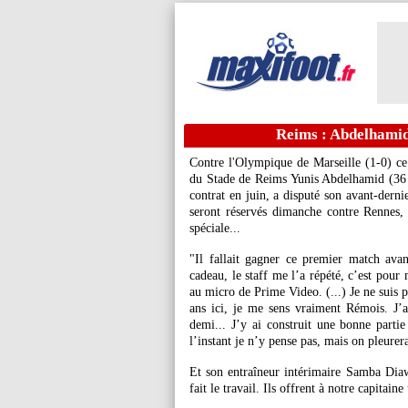
Reims : Abdelhamid
Contre l'Olympique de Marseille (1-0) ce 
du Stade de Reims Yunis
Abdelhamid
(36 
contrat en juin, a disputé son avant-dern
seront réservés dimanche contre Rennes,
spéciale...
"Il fallait gagner ce premier match ava
cadeau, le staff me l’a répété, c’est pour 
au micro de Prime Video. (...) Je ne suis p
ans ici, je me sens vraiment Rémois. J’a
demi... J’y ai construit une bonne partie
l’instant je n’y pense pas, mais on pleurer
Et son entraîneur intérimaire Samba Diaw
fait le travail. Ils offrent à notre capitai