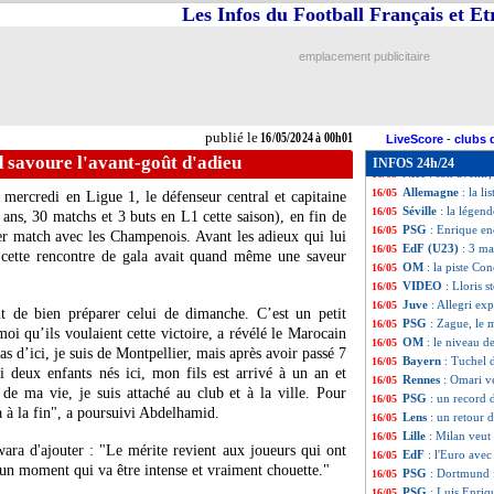
Allemagne
: Nage
16/05
Les Infos du Football Français et E
Brest
: la réactio
16/05
Danemark
: Dara
16/05
emplacement publicitaire
Juve
: ça sent la 
16/05
Man Utd
: Ferna
16/05
VIDEO
: Rashfor
16/05
Sondage MF
: M
16/05
publié le
16/05/2024 à 00h01
PSG
: Soler, un i
16/05
LiveScore
-
clubs 
OM
: l'avenir, L
16/05
 savoure l'avant-goût d'adieu
INFOS 24h/24
Nice
: son avenir,
16/05
Allemagne
: la l
16/05
mercredi en Ligue 1, le défenseur central et capitaine
Séville
: la légend
16/05
ans, 30 matchs et 3 buts en L1 cette saison), en fin de
PSG
: Enrique en
16/05
ier match avec les Champenois. Avant les adieux qui lui
EdF (U23)
: 3 ma
16/05
 cette rencontre de gala avait quand même une saveur
OM
: la piste Co
16/05
VIDEO
: Lloris 
16/05
Juve
: Allegri ex
16/05
nt de bien préparer celui de dimanche. C’est un petit
PSG
: Zague, le 
16/05
moi qu’ils voulaient cette victoire, a révélé le Marocain
OM
: le niveau de
16/05
as d’ici, je suis de Montpellier, mais après avoir passé 7
Bayern
: Tuchel d
16/05
i deux enfants nés ici, mon fils est arrivé à un an et
Rennes
: Omari v
16/05
 de ma vie, je suis attaché au club et à la ville. Pour
PSG
: un record d
16/05
a à la fin", a poursuivi Abdelhamid.
Lens
: un retour d
16/05
Lille
: Milan veut
16/05
ara d'ajouter : "Le mérite revient aux joueurs qui ont
EdF
: l'Euro ave
16/05
ne un moment qui va être intense et vraiment chouette."
PSG
: Dortmund 
16/05
PSG
: Luis Enriq
16/05