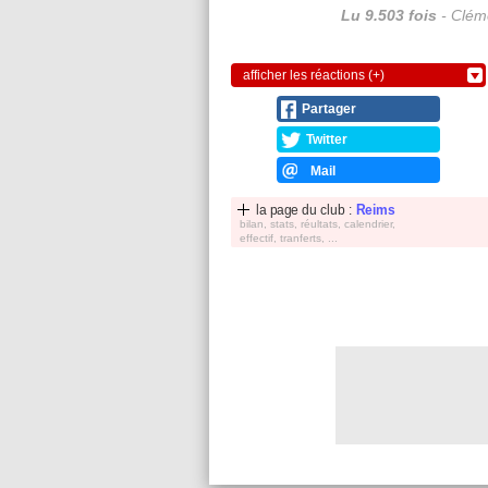
Lu 9.503 fois
- Cléme
afficher les réactions (+)
Partager
Twitter
Mail
la page du club :
Reims
bilan, stats, réultats, calendrier,
effectif, tranferts, ...