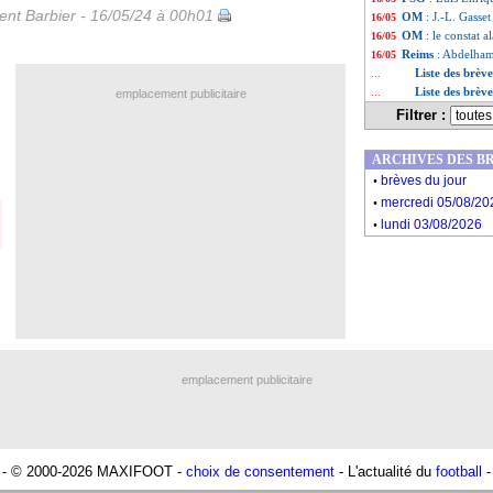
nt Barbier - 16/05/24 à 00h01
OM
: J.-L. Gasse
16/05
OM
: le constat 
16/05
Reims
: Abdelham
16/05
Liste des brèv
...
Liste des brèv
...
emplacement publicitaire
Filtrer :
ARCHIVES DES B
.
brèves du jour
.
mercredi 05/08/20
.
lundi 03/08/2026
emplacement publicitaire
- © 2000-2026 MAXIFOOT -
choix de consentement
- L'actualité du
football
-