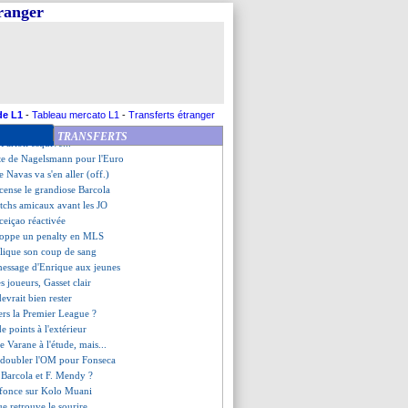
lsmann justifie ses choix forts
tranger
n de Roy après la qualif en C1
my forfait pour l'Euro
fin avec Allegri !
ndes répond sur son futur
d insulté par un fan
bappé, pas le meilleur du PSG
ntérêt d'Aston Villa
de L1
-
Tableau mercato L1
-
Transferts étranger
opez prévient les joueurs
TRANSFERTS
 Farioli esquive...
iste de Nagelsmann pour l'Euro
e Navas va s'en aller (off.)
cense le grandiose Barcola
tchs amicaux avant les JO
nceiçao réactivée
stoppe un penalty en MLS
plique son coup de sang
message d'Enrique aux jeunes
s joueurs, Gasset clair
evrait bien rester
ers la Premier League ?
e points à l'extérieur
e Varane à l'étude, mais...
 doubler l'OM pour Fonseca
c Barcola et F. Mendy ?
fonce sur Kolo Muani
ue retrouve le sourire