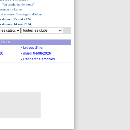
t - "un sentiment de honte"
alarmant de Lopez
id savoure l'avant-goût d'adieu
es du mer. 15 mai 2024
es du mar. 14 mai 2024
REVES
.
brèves d'hier
.
26
mardi 04/08/2026
.
Recherche archives