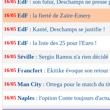
16/05
EdF
: son futur, Deschamps ne presse
de
lecture
16/05
EdF
: la fierté de Zaïre-Emery
OK
16/05
EdF
: Kanté, Deschamps se justifie !
16/05
EdF
: la liste des 25 pour l'Euro !
16/05
Séville
: Sergio Ramos n'a rien décidé
16/05
Francfort
: Ekitike évoque son retour
16/05
Man City
: Ortega pour le match du ti
16/05
Naples
: l'option Conte toujours d'actu