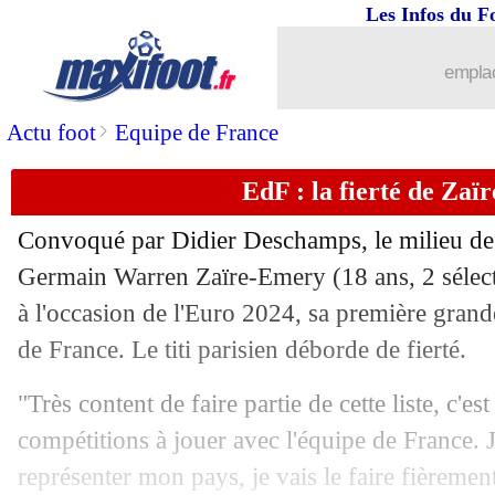
...
brèves d'AUJOURD'HUI ( 7 août 202
Les Infos du F
...
Liste des brèves du ven. 17 mai 2024
emplac
16/05
Esp.
: Fermin Lopez porte le Barça
>
Actu foot
Equipe de France
EdF : la fierté de Za
16/05
Bordeaux
: Dugarry a espoir, mais...
Convoqué par Didier Deschamps, le milieu de t
16/05
Gérone
: prix fixé pour Dovbyk
Germain Warren Zaïre-Emery (18 ans, 2 sélecti
à l'occasion de l'Euro 2024, sa première grand
16/05
EdF
: Barcola réagit à sa convocation
de France. Le titi parisien déborde de fierté.
16/05
Pays-Bas
: une pré-liste de 30 sans Zi
"Très content de faire partie de cette liste, c'es
compétitions à jouer avec l'équipe de France. J
16/05
EdF
: Tchouaméni mobilise les França
représenter mon pays, je vais le faire fièrement"