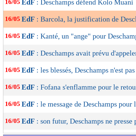
16/05
EdF
: Deschamps défend Kolo Muani
de
lecture
16/05
EdF
: Barcola, la justification de De
OK
16/05
EdF
: Kanté, un "ange" pour Descham
16/05
EdF
: Deschamps avait prévu d'appel
16/05
EdF
: les blessés, Deschamps n'est pas
16/05
EdF
: Fofana s'enflamme pour le reto
16/05
EdF
: le message de Deschamps pour 
16/05
EdF
: son futur, Deschamps ne presse