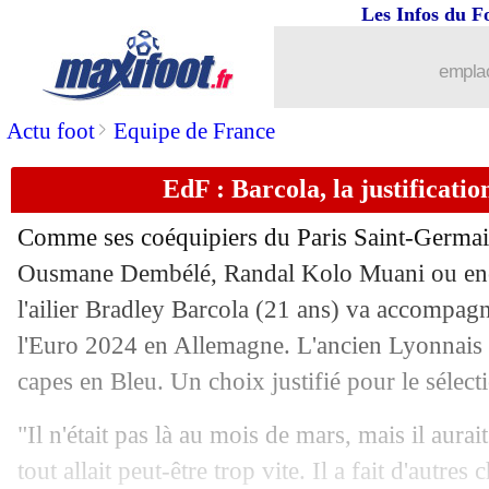
Les Infos du F
emplac
>
Actu foot
Equipe de France
EdF : Barcola, la justificat
Comme ses coéquipiers du Paris Saint-Germa
Ousmane Dembélé, Randal Kolo Muani ou enc
l'ailier Bradley Barcola (21 ans) va accompagn
l'Euro 2024 en Allemagne. L'ancien Lyonnais 
capes en Bleu. Un choix justifié pour le séle
"Il n'était pas là au mois de mars, mais il aurai
...
brèves d'AUJOURD'HUI ( 8 août 202
tout allait peut-être trop vite. Il a fait d'autres