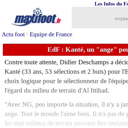
Les Infos du F
emplac
>
Actu foot
Equipe de France
EdF : Kanté, un "ange" p
Contre toute attente, Didier Deschamps a déc
Kanté (33 ans, 53 sélections et 2 buts) pour 
choix logique pour le sélectionneur de l'équipe
l'égard du milieu de terrain d'Al Ittihad.
...
brèves d'AUJOURD'HUI ( 9 août 202
"Avec NG, peu importe la situation, il n'y a j
ange. Tout le monde l'aime bien. Il n'a pas de 
...
Liste des brèves du ven. 17 mai 2024
les sept milieux de terrain peuvent être titulair