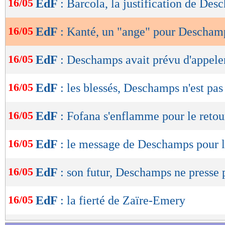
16/05
EdF
: Barcola, la justification de De
de
lecture
16/05
EdF
: Kanté, un "ange" pour Descham
OK
16/05
EdF
: Deschamps avait prévu d'appel
16/05
EdF
: les blessés, Deschamps n'est pas
16/05
EdF
: Fofana s'enflamme pour le reto
16/05
EdF
: le message de Deschamps pour 
16/05
EdF
: son futur, Deschamps ne presse
16/05
EdF
: la fierté de Zaïre-Emery