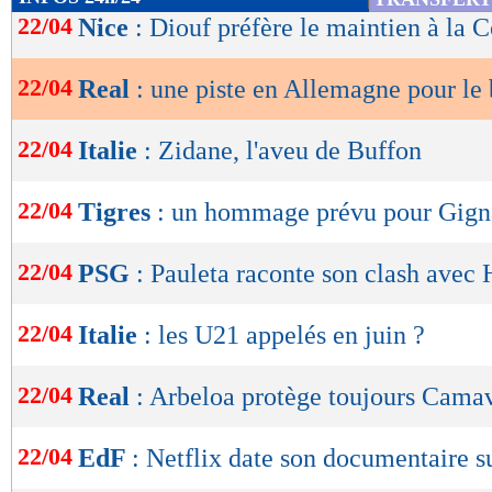
de
22/04
Nice
: Diouf préfère le maintien à la 
lecture
22/04
Real
: une piste en Allemagne pour le
OK
22/04
Italie
: Zidane, l'aveu de Buffon
22/04
Tigres
: un hommage prévu pour Gign
22/04
PSG
: Pauleta raconte son clash avec 
22/04
Italie
: les U21 appelés en juin ?
22/04
Real
: Arbeloa protège toujours Cama
22/04
EdF
: Netflix date son documentaire 