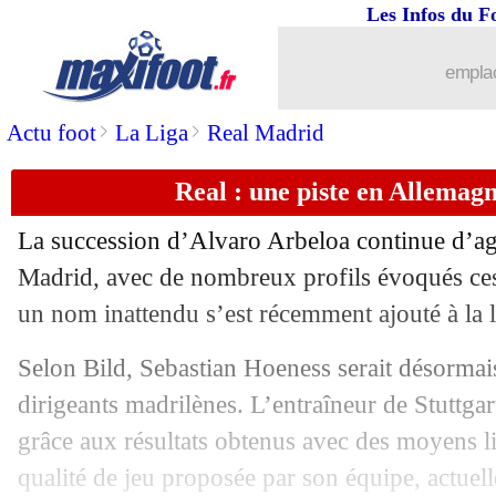
Les Infos du F
22/04
Real
: Mastantuono prêté cet été ?
emplac
22/04
Chelsea
: c'est fini pour Rosenior ! (off
>
>
Actu foot
La Liga
Real Madrid
22/04
L1
: Paris SG-Nantes, les compos
Real : une piste en Allemag
22/04
Bayern
: Guardiola félicite Kompany
La succession d’Alvaro Arbeloa continue d’agi
22/04
Lens
: Risser pisté par Brighton
Madrid, avec de nombreux profils évoqués ces
un nom inattendu s’est récemment ajouté à la l
22/04
Lens
: Sage sur le podium européen
Selon Bild, Sebastian Hoeness serait désormais
22/04
Real
: Van der Vaart soumet le nom de
dirigeants madrilènes. L’entraîneur de Stuttga
grâce aux résultats obtenus avec des moyens li
22/04
Real
: l'éloge d'Arbeloa à Vinicius
qualité de jeu proposée par son équipe, actuel