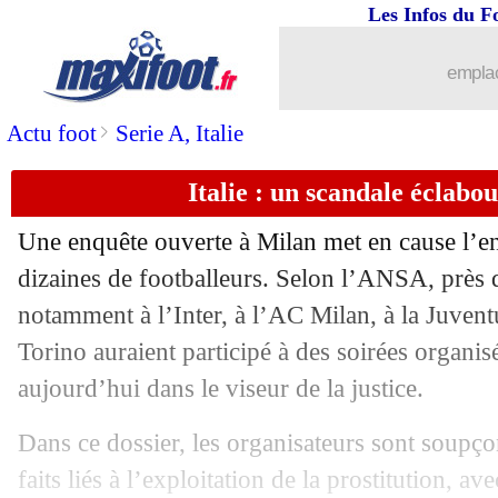
Les Infos du F
22/04
Italie
: Zidane, l'aveu de Buffon
emplac
22/04
Tigres
: un hommage prévu pour Gign
>
Actu foot
Serie A, Italie
22/04
PSG
: Pauleta raconte son clash avec 
Italie : un scandale éclabou
22/04
Italie
: les U21 appelés en juin ?
Une enquête ouverte à Milan met en cause l’e
dizaines de footballeurs. Selon l’ANSA, près 
22/04
Real
: Arbeloa protège toujours Cama
notamment à l’Inter, à l’AC Milan, à la Juven
22/04
Torino auraient participé à des soirées organi
EdF
: Netflix date son documentaire 
aujourd’hui dans le viseur de la justice.
22/04
CAN 2027
: des retards qui inquièten
Dans ce dossier, les organisateurs sont soupç
22/04
Man Utd
: un passage amer pour Pogb
faits liés à l’exploitation de la prostitution, av