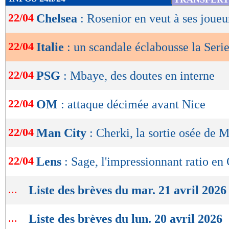
de
22/04
Chelsea
: Rosenior en veut à ses joueu
lecture
OK
22/04
Italie
: un scandale éclabousse la Seri
22/04
PSG
: Mbaye, des doutes en interne
22/04
OM
: attaque décimée avant Nice
22/04
Man City
: Cherki, la sortie osée de 
22/04
Lens
: Sage, l'impressionnant ratio en
...
Liste des brèves du mar. 21 avril 2026
...
Liste des brèves du lun. 20 avril 2026