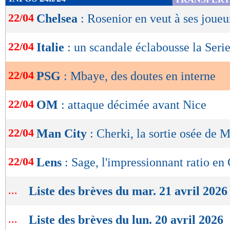
de
22/04
Chelsea
: Rosenior en veut à ses joueu
lecture
OK
22/04
Italie
: un scandale éclabousse la Seri
22/04
PSG
: Mbaye, des doutes en interne
22/04
OM
: attaque décimée avant Nice
22/04
Man City
: Cherki, la sortie osée de 
22/04
Lens
: Sage, l'impressionnant ratio en
...
Liste des brèves du mar. 21 avril 2026
...
Liste des brèves du lun. 20 avril 2026