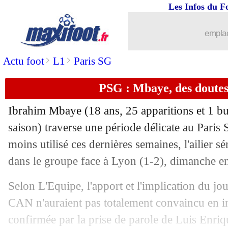
Les Infos du F
22/04
Italie
: Zidane, l'aveu de Buffon
emplac
22/04
Tigres
: un hommage prévu pour Gign
>
>
Actu foot
L1
Paris SG
22/04
PSG
: Pauleta raconte son clash avec 
PSG : Mbaye, des doutes
22/04
Italie
: les U21 appelés en juin ?
Ibrahim
Mbaye
(18 ans, 25 apparitions et 1 bu
saison) traverse une période délicate au Pari
22/04
Real
: Arbeloa protège toujours Cama
moins utilisé ces dernières semaines, l'ailier s
22/04
dans le groupe face à Lyon (1-2), dimanche e
EdF
: Netflix date son documentaire 
Selon L'Equipe, l'apport et l'implication du jo
22/04
CAN 2027
: des retards qui inquièten
CAN n'auraient pas totalement convaincu en i
22/04
Man Utd
: un passage amer pour Pogb
confirmée par la prise de parole de Luis Enri