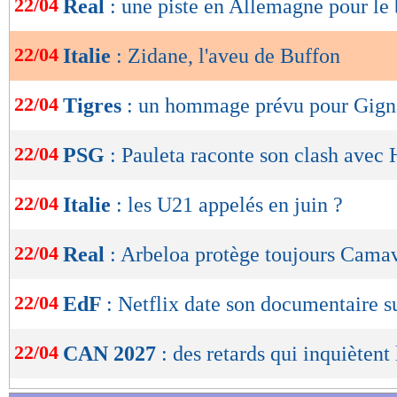
22/04
Real
: une piste en Allemagne pour le
de
lecture
22/04
Italie
: Zidane, l'aveu de Buffon
OK
22/04
Tigres
: un hommage prévu pour Gign
22/04
PSG
: Pauleta raconte son clash avec 
22/04
Italie
: les U21 appelés en juin ?
22/04
Real
: Arbeloa protège toujours Cama
22/04
EdF
: Netflix date son documentaire 
22/04
CAN 2027
: des retards qui inquièten