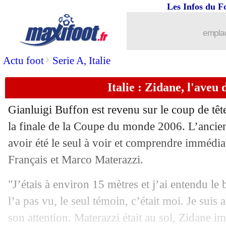
22/04
Chelsea
: c'est fini pour Rosenior ! (off
Les Infos du F
22/04
L1
: Paris SG-Nantes, les compos
emplac
22/04
Bayern
: Guardiola félicite Kompany
>
Actu foot
Serie A, Italie
Italie : Zidane, l'aveu
22/04
Lens
: Risser pisté par Brighton
Gianluigi Buffon est revenu sur le coup de têt
22/04
Lens
: Sage sur le podium européen
la finale de la Coupe du monde 2006. L’ancien
avoir été le seul à voir et comprendre immédia
22/04
Real
: Van der Vaart soumet le nom de
Français et Marco Materazzi.
22/04
Real
: l'éloge d'Arbeloa à Vinicius
"J’étais à environ 15 mètres et j’ai entendu le 
l’a pas vu, le seul témoin, c’était moi. Je suis a
22/04
Juve
: Koopmeiners sur le départ ?
son attention. Materazzi était au sol, Zidane im