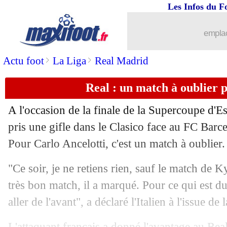
Les Infos du F
emplac
>
>
Actu foot
La Liga
Real Madrid
Real : un match à oublier 
A l'occasion de la finale de la Supercoupe d'E
pris une gifle dans le Clasico face au FC Barc
Pour Carlo Ancelotti, c'est un match à oublier.
"Ce soir, je ne retiens rien, sauf le match de K
très bon match, il a marqué. Pour ce qui est du r
aller de l'avant", a déclaré l'Italien à l'issue de 
L'attaquant français a donné l'avantage au Rea