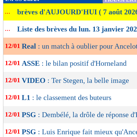
de
...
brèves d'AUJOURD'HUI ( 7 août 202
lecture
OK
...
Liste des brèves du lun. 13 janvier 20
12/01
Real
: un match à oublier pour Ancelot
12/01
ASSE
: le bilan positif d'Horneland
12/01
VIDEO
: Ter Stegen, la belle image
12/01
L1
: le classement des buteurs
12/01
PSG
: Dembélé, la drôle de réponse d
12/01
PSG
: Luis Enrique fait mieux qu'Ance