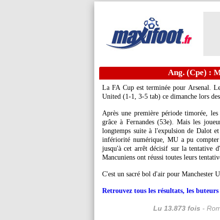
Ang. (Cpe) : M
La FA Cup est terminée pour Arsenal. Le
United (1-1, 3-5 tab) ce dimanche lors des
Après une première période timorée, les 
grâce à Fernandes (53e). Mais les joue
longtemps suite à l'expulsion de Dalot et
infériorité numérique, MU a pu compter 
jusqu'à cet arrêt décisif sur la tentative 
Mancuniens ont réussi toutes leurs tentativ
C'est un sacré bol d'air pour Manchester Un
Retrouvez tous les résultats, les buteu
Lu 13.873 fois
- Rom