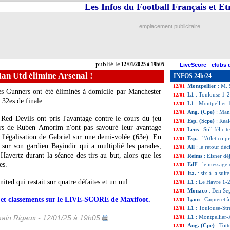
Les Infos du Football Français et E
Esp. (Scpe)
: le B
12/01
Lyon
: l'idole de
12/01
OM
: ça se confi
12/01
emplacement publicitaire
Montpellier
: 42 
12/01
TFC
: Martinez N
12/01
EdF
: Mavuba veu
12/01
Ita.
: la Roma sa
12/01
publié le
12/01/2025 à 19h05
LiveScore
-
clubs 
L1
: Paris SG-St 
12/01
an Utd élimine Arsenal !
INFOS 24h/24
Lyon
: Caqueret f
12/01
Montpellier
: M. 
12/01
s Gunners ont été éliminés à domicile par Manchester
L1
: Toulouse 1-2
12/01
 32es de finale.
L1
: Montpellier 
12/01
Ang. (Cpe)
: Man
12/01
Red Devils ont pris l'avantage contre le cours du jeu
Esp. (Scpe)
: Rea
12/01
urs de Ruben Amorim n'ont pas savouré leur avantage
Lens
: Still félic
12/01
 l'égalisation de Gabriel sur une demi-volée (63e). En
Esp.
: l'Atletico p
12/01
sur son gardien Bayindir qui a multiplié les parades,
All
: le retour dé
12/01
d'Havertz durant la séance des tirs au but, alors que les
Reims
: Elsner dé
12/01
es.
EdF
: le messag
12/01
Ita.
: six à la suit
12/01
ited qui restait sur quatre défaites et un nul.
L1
: Le Havre 1-2
12/01
Monaco
: Ben Se
12/01
rs et classements sur le LIVE-SCORE de Maxifoot.
Lyon
: Caqueret à
12/01
L1
: Toulouse-St
12/01
ain Rigaux - 12/01/25 à 19h05
L1
: Montpellier
12/01
Ang. (Cpe)
: Tot
12/01