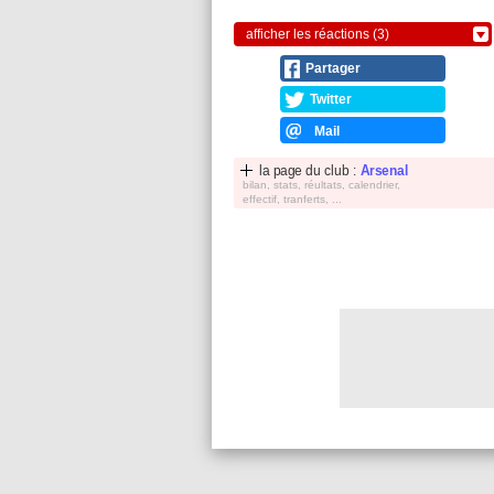
afficher les réactions (3)
Partager
Twitter
Mail
la page du club :
Arsenal
bilan, stats, réultats, calendrier,
effectif, tranferts, ...