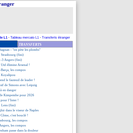
tranger
arça met une gifle Real !
 jeunesse de Cherki
rme pour Brassier, mais...
buts, première depuis 1978
ovell remonté contre l'arbitre
t voir Cherki en mars
uve un point à Bologne
de L1
-
Tableau mercato L1
-
Transferts étranger
Etienne, les compos
TRANSFERTS
ile à Côme (officiel)
Sagnan - "on pète les plombs"
 Strasbourg (fini)
1-3 Angers (fini)
 Utd élimine Arsenal !
l-Barça, les compos
ite Koyalipou
rend le fauteuil de leader !
cisif de Simons avec Leipzig
jà en danger
e de Kimpembe pour 2026
e pour l’Inter !
 Lens (fini)
ghir dans le viseur de Naples
 Côme, c'est bouclé !
rasbourg, les compos
-Angers, les compos
tenham passe dans la douleur