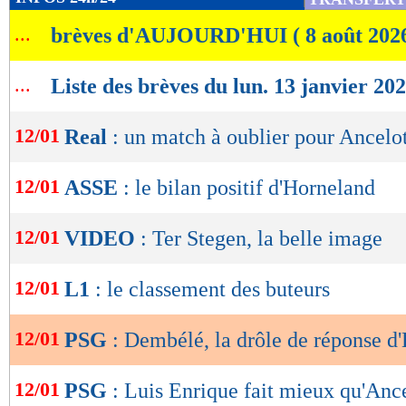
de
...
brèves d'AUJOURD'HUI ( 8 août 202
lecture
OK
...
Liste des brèves du lun. 13 janvier 20
12/01
Real
: un match à oublier pour Ancelot
12/01
ASSE
: le bilan positif d'Horneland
12/01
VIDEO
: Ter Stegen, la belle image
12/01
L1
: le classement des buteurs
12/01
PSG
: Dembélé, la drôle de réponse d
12/01
PSG
: Luis Enrique fait mieux qu'Ance