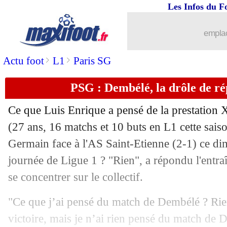
Les Infos du F
emplac
>
>
Actu foot
L1
Paris SG
PSG : Dembélé, la drôle de r
Ce que Luis Enrique a pensé de la prestati
(27 ans, 16 matchs et 10 buts en L1 cette saiso
Germain face à l'AS Saint-Etienne (2-1) ce di
journée de Ligue 1 ? "Rien", a répondu l'entraî
se concentrer sur le collectif.
"Ce que j’ai pensé du match de Dembélé ? Rien.
victoire, mais je n’ai rien pensé du match de D