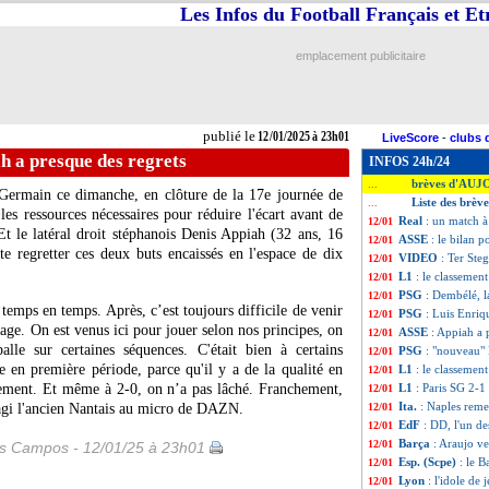
Les Infos du Football Français et E
emplacement publicitaire
publié le
12/01/2025 à 23h01
LiveScore
-
clubs 
h a presque des regrets
INFOS 24h/24
brèves d'AUJ
...
Germain ce dimanche, en clôture de la 17e journée de
Liste des brèv
...
es ressources nécessaires pour réduire l'écart avant de
Real
: un match à
12/01
Et le latéral droit stéphanois Denis
Appiah
(32 ans, 16
ASSE
: le bilan p
12/01
e regretter ces deux buts encaissés en l'espace de dix
VIDEO
: Ter Ste
12/01
L1
: le classemen
12/01
PSG
: Dembélé, l
12/01
temps en temps. Après, c’est toujours difficile de venir
PSG
: Luis Enriq
12/01
sage. On est venus ici pour jouer selon nos principes, on
ASSE
: Appiah a 
12/01
lle sur certaines séquences. C'était bien à certains
PSG
: "nouveau" 
12/01
 en première période, parce qu'il y a de la qualité en
L1
: le classemen
12/01
lement. Et même à 2-0, on n’a pas lâché. Franchement,
L1
: Paris SG 2-1 
12/01
Ita.
: Naples remet
réagi l'ancien Nantais au micro de DAZN.
12/01
EdF
: DD, l'un d
12/01
Barça
: Araujo ve
12/01
es Campos - 12/01/25 à 23h01
Esp. (Scpe)
: le B
12/01
Lyon
: l'idole de
12/01