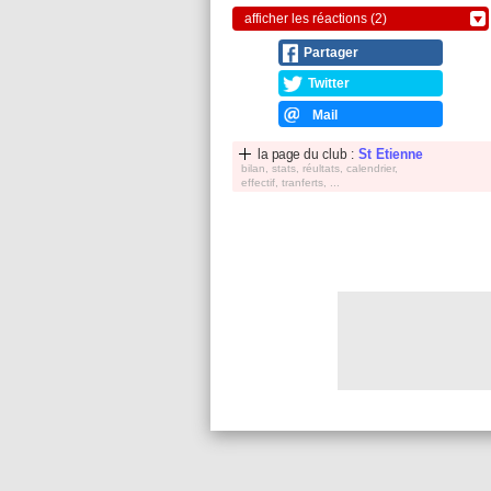
afficher les réactions (2)
Partager
Twitter
Mail
la page du club :
St Etienne
bilan, stats, réultats, calendrier,
effectif, tranferts, ...