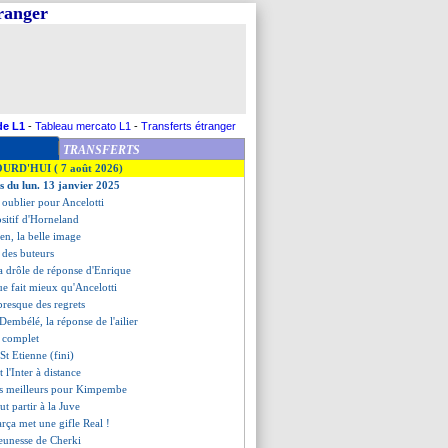
tranger
de L1
-
Tableau mercato L1
-
Transferts étranger
TRANSFERTS
OURD'HUI ( 7 août 2026)
es du lun. 13 janvier 2025
 oublier pour Ancelotti
ositif d'Horneland
gen, la belle image
t des buteurs
a drôle de réponse d'Enrique
ue fait mieux qu'Ancelotti
presque des regrets
Dembélé, la réponse de l'ailier
t complet
St Etienne (fini)
 l'Inter à distance
es meilleurs pour Kimpembe
ut partir à la Juve
arça met une gifle Real !
 jeunesse de Cherki