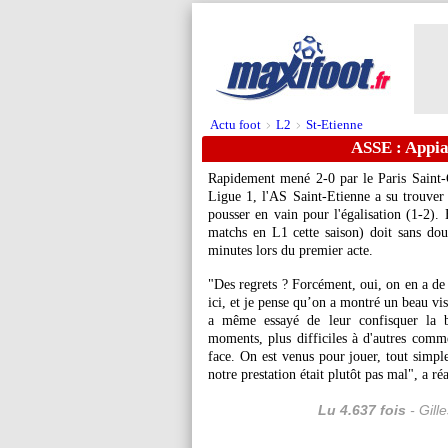
Actu foot
L2
St-Etienne
>
>
ASSE : Appia
Rapidement mené 2-0 par le Paris Saint-
Ligue 1, l'AS Saint-Etienne a su trouver l
pousser en vain pour l'égalisation (1-2). 
matchs en L1 cette saison) doit sans dout
minutes lors du premier acte.
"Des regrets ? Forcément, oui, on en a de 
ici, et je pense qu’on a montré un beau vi
a même essayé de leur confisquer la ba
moments, plus difficiles à d'autres comme
face. On est venus pour jouer, tout simp
notre prestation était plutôt pas mal", a 
Lu 4.637 fois
- Gill