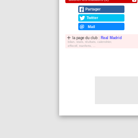
Partager
Twitter
Mail
la page du club :
Real Madrid
bilan, stats, réultats, calendrier,
effectif, tranferts, ...