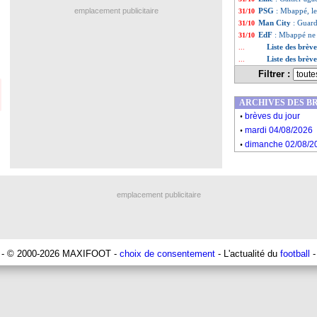
emplacement publicitaire
PSG
: Mbappé, le
31/10
Man City
: Guard
31/10
EdF
: Mbappé ne 
31/10
Liste des brèv
...
Liste des brèv
...
Filtrer :
ARCHIVES DES B
.
brèves du jour
.
mardi 04/08/2026
.
dimanche 02/08/2
emplacement publicitaire
- © 2000-2026 MAXIFOOT -
choix de consentement
- L'actualité du
football
-