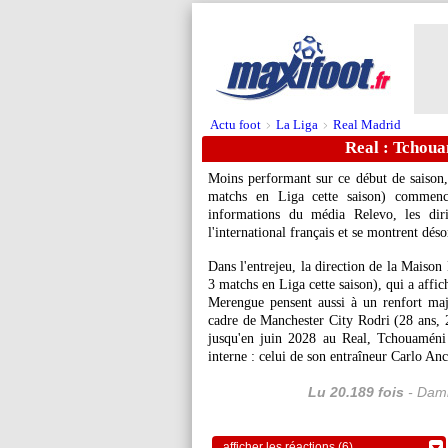
Actu foot
La Liga
Real Madrid
>
>
Real : Tchoua
Moins performant sur ce début de saison,
matchs en Liga cette saison) commenc
informations du média Relevo, les dir
l'international français et se montrent déso
Dans l'entrejeu, la direction de la Maiso
3 matchs en Liga cette saison), qui a affi
Merengue pensent aussi à un renfort maje
cadre de Manchester City
Rodri
(28 ans, 
jusqu'en juin 2028 au Real, Tchouaméni
interne : celui de son entraîneur Carlo Ance
Lu 20.189 fois
- Dami
afficher les réactions (6)