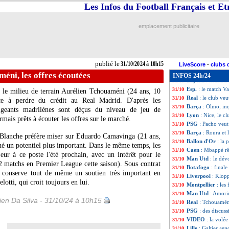
Montpellier
: Mak
31/10
Les Infos du Football Français et E
Roma
: la victoi
31/10
Lille
: Samba a au
31/10
emplacement publicitaire
Sporting
: le re
31/10
Ballon d'Or
: Lau
31/10
VIDEO
: Lee vic
31/10
PSG
: Pacho ignor
31/10
publié le
31/10/2024 à 10h15
Man Utd
: Ten Ha
31/10
LiveScore
-
clubs 
Barça
: Lopez a b
31/10
méni, les offres écoutées
INFOS 24h/24
Bayern
: Musiala
31/10
Esp.
: le match V
31/10
 le milieu de terrain Aurélien
Tchouaméni
(24 ans, 10
Real
: le club veu
31/10
e à perdre du crédit au Real Madrid. D'après les
Barça
: Olmo, in
31/10
igeants madrilènes sont déçus du niveau de jeu de
Lyon
: Nice, le c
31/10
rmais prêts à écouter les offres sur le marché.
PSG
: Pacho veut
31/10
Barça
: Roura et
31/10
n Blanche préfère miser sur Eduardo
Camavinga
(21 ans,
Ballon d'Or
: la
31/10
ché un potentiel plus important. Dans le même temps, les
Caen
: Mbappé rê
31/10
ur à ce poste l'été prochain, avec un intérêt pour le
Man Utd
: le dé
31/10
2 matchs en Premier League cette saison). Sous contrat
Botafogo
: final
31/10
 conserve tout de même un soutien très important en
Liverpool
: Klop
31/10
lotti, qui croit toujours en lui.
Montpellier
: les
31/10
Man Utd
: Amori
31/10
en Da Silva - 31/10/24 à 10h15
Real
: Tchouaméni
31/10
PSG
: des discus
31/10
VIDEO
: la volé
31/10
Lille
: Galtier aga
31/10