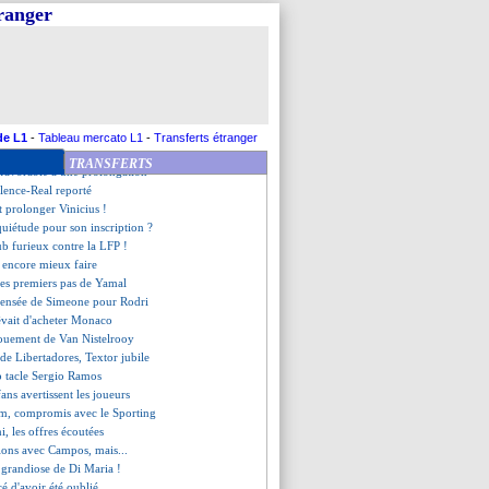
simovic en renfort (officiel)
tranger
re ou la porte pour Juric
ssi repris Chevalier
mplaçant de Ruben Amorim connu
taro s'imaginait plus haut
time de racisme, le PSG agit
e les critiques
g, la stat' qui fait mal
de L1
-
Tableau mercato L1
-
Transferts étranger
ien prolongé (officiel)
TRANSFERTS
 favorable à une prolongation
alence-Real reporté
t prolonger Vinicius !
quiétude pour son inscription ?
lub furieux contre la LFP !
 encore mieux faire
 les premiers pas de Yamal
 pensée de Simeone pour Rodri
vait d'acheter Monaco
vouement de Van Nistelrooy
e de Libertadores, Textor jubile
p tacle Sergio Ramos
 fans avertissent les joueurs
m, compromis avec le Sporting
, les offres écoutées
sions avec Campos, mais...
e grandiose de Di Maria !
cé d'avoir été oublié