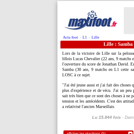
Actu foot
L1
Lille
>
>
Lille : Samba
Lors de la victoire de Lille sur la pelou
lillois Lucas
Chevalier
(22 ans, 9 matchs e
l'ouverture du score de Jonathan David. En
Samba
(30 ans, 9 matchs en L1 cette sa
LOSC à ce sujet.
"J'ai été jeune aussi et j'ai fait des choses
plus d'expérience et de vécu. J'ai un peu p
sait très bien que ce sont des choses à ne p
tension et les antécédents. C'est des attit
a relativisé l'ancien Marseillais.
Lu 15.844 fois
- Dami
afficher les réactions (5)