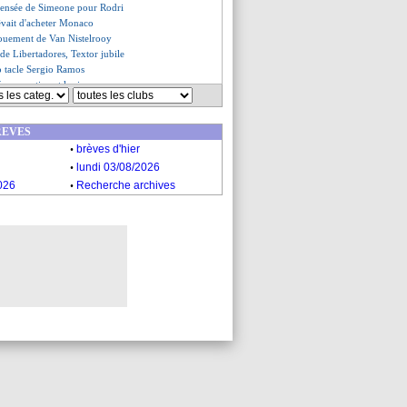
 pensée de Simeone pour Rodri
vait d'acheter Monaco
vouement de Van Nistelrooy
e de Libertadores, Textor jubile
p tacle Sergio Ramos
 fans avertissent les joueurs
m, compromis avec le Sporting
, les offres écoutées
REVES
sions avec Campos, mais...
.
e grandiose de Di Maria !
brèves d'hier
cé d'avoir été oublié
.
lundi 03/08/2026
s coups d'Al-Khelaïfi...
.
026
Recherche archives
iola dépité par les blessures
voulait pas venir en septembre
es du mer. 30 octobre 2024
es du mar. 29 octobre 2024