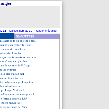
tranger
ombe contre Lyon
ompare le club à Trump
 expulsions, Theate va régaler
ri, le vote polonais expliqué
piré par De Zerbi
istelrooy enchanté par Casemiro
t le style Enrique
de L1
-
Tableau mercato L1
-
Transferts étranger
ri, Scholes sans détour
TRANSFERTS
en fin de saison pour Müller
m a hâte de la fin du soap opera
simovic en renfort (officiel)
re ou la porte pour Juric
ssi repris Chevalier
mplaçant de Ruben Amorim connu
taro s'imaginait plus haut
time de racisme, le PSG agit
e les critiques
g, la stat' qui fait mal
ien prolongé (officiel)
 favorable à une prolongation
alence-Real reporté
t prolonger Vinicius !
quiétude pour son inscription ?
lub furieux contre la LFP !
 encore mieux faire
 les premiers pas de Yamal