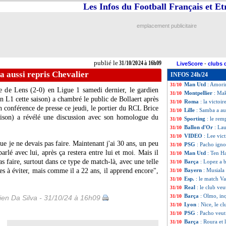
Les Infos du Football Français et E
Lille
: une hécat
31/10
Real
: Hummels c
31/10
Francfort
: deux
31/10
emplacement publicitaire
Ballon d'Or
: Rod
31/10
Barça
: Flick ins
31/10
Man Utd
: Van N
31/10
PSG
: Pacho décri
31/10
publié le
31/10/2024 à 16h09
LiveScore
-
clubs 
Ballon d'Or
: Rod
31/10
 a aussi repris Chevalier
INFOS 24h/24
Bayern
: départ 
31/10
Man Utd
: Amori
31/10
se de Lens (2-0) en Ligue 1 samedi dernier, le gardien
Montpellier
: Mak
31/10
n L1 cette saison) a chambré le public de Bollaert après
Roma
: la victoi
31/10
 conférence de presse ce jeudi, le portier du RCL Brice
Lille
: Samba a au
31/10
ison) a révélé une discussion avec son homologue du
Sporting
: le re
31/10
Ballon d'Or
: Lau
31/10
VIDEO
: Lee vic
31/10
 que je ne devais pas faire. Maintenant j'ai 30 ans, un peu
PSG
: Pacho ignor
31/10
arlé avec lui, après ça restera entre lui et moi. Mais il
Man Utd
: Ten Ha
31/10
as faire, surtout dans ce type de match-là, avec une telle
Barça
: Lopez a b
31/10
udes à éviter, mais comme il a 22 ans, il apprend encore",
Bayern
: Musiala
31/10
Esp.
: le match V
31/10
Real
: le club veu
31/10
Barça
: Olmo, in
31/10
en Da Silva - 31/10/24 à 16h09
Lyon
: Nice, le c
31/10
PSG
: Pacho veut
31/10
Barça
: Roura et
31/10