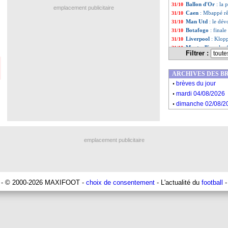
Ballon d'Or
: la
31/10
emplacement publicitaire
Caen
: Mbappé rê
31/10
Man Utd
: le dé
31/10
Botafogo
: final
31/10
Liverpool
: Klop
31/10
Montpellier
: les
31/10
Filtrer :
Man Utd
: Amori
31/10
Real
: Tchouaméni
31/10
ARCHIVES DES B
PSG
: des discus
31/10
.
VIDEO
: la volé
31/10
brèves du jour
.
Lille
: Galtier aga
31/10
mardi 04/08/2026
PSG
: Mbappé, le
31/10
.
dimanche 02/08/2
Man City
: Guard
31/10
EdF
: Mbappé ne 
31/10
Liste des brèv
...
Liste des brèv
...
emplacement publicitaire
- © 2000-2026 MAXIFOOT -
choix de consentement
- L'actualité du
football
-