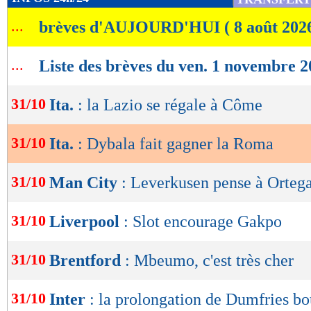
de
...
brèves d'AUJOURD'HUI ( 8 août 202
lecture
OK
...
Liste des brèves du ven. 1 novembre 
31/10
Ita.
: la Lazio se régale à Côme
31/10
Ita.
: Dybala fait gagner la Roma
31/10
Man City
: Leverkusen pense à Orteg
31/10
Liverpool
: Slot encourage Gakpo
31/10
Brentford
: Mbeumo, c'est très cher
31/10
Inter
: la prolongation de Dumfries b