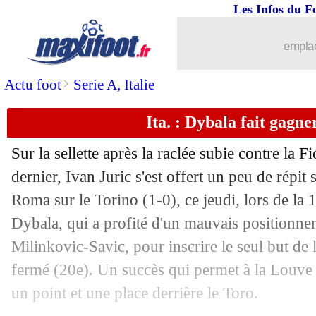
Les Infos du F
emplac
>
Actu foot
Serie A, Italie
Ita. : Dybala fait gagn
Sur la sellette après la raclée subie contre la 
dernier, Ivan Juric s'est offert un peu de répit s
Roma sur le Torino (1-0), ce jeudi, lors de la 
Dybala, qui a profité d'un mauvais positionn
Milinkovic-Savic, pour inscrire le seul but de l
fermé (20e). Un succès qui permet à la Louve
un point et une place derrière le Toro.