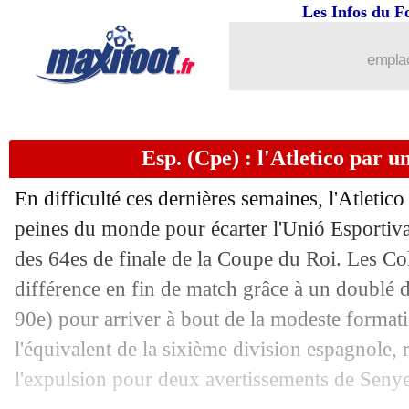
Les Infos du F
emplac
Esp. (Cpe) : l'Atletico par u
En difficulté ces dernières semaines, l'Atletico
peines du monde pour écarter l'Unió Esportiva 
des 64es de finale de la Coupe du Roi. Les Col
différence en fin de match grâce à un doublé d
90e) pour arriver à bout de la modeste formati
l'équivalent de la sixième division espagnole, 
l'expulsion pour deux avertissements de Senye