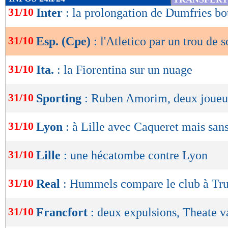
de
31/10
Inter
: la prolongation de Dumfries b
lecture
31/10
Esp. (Cpe)
: l'Atletico par un trou de s
OK
31/10
Ita.
: la Fiorentina sur un nuage
31/10
Sporting
: Ruben Amorim, deux joueu
31/10
Lyon
: à Lille avec Caqueret mais san
31/10
Lille
: une hécatombe contre Lyon
31/10
Real
: Hummels compare le club à T
31/10
Francfort
: deux expulsions, Theate v