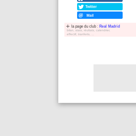
Twitter
Mail
la page du club :
Real Madrid
bilan, stats, réultats, calendrier,
effectif, tranferts, ...