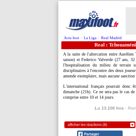
Actu foot
La Liga
Real Madrid
>
>
Real : Tchouaméni 
A la suite de l'altercation entre Aurélien
saison) et Federico
Valverde
(27 ans, 32 
l'hospitalisation du milieu de terrain
disciplinaires à l'encontre des deux joueu
amende exemplaire, mais aucune sanction s
L'international français pourrait donc 
dimanche (21h). Ce ne sera pas le cas de 
comprise entre 10 et 14 jours.
Lu 13.106 fois
- Rom
afficher les réactions (8)
Partager