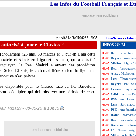
Brest
: le départ 
08/05
Les Infos du Football Français et E
Côme
: Fabregas 
08/05
Atalanta
: De Ket
08/05
emplacement publicitaire
Man City
: Gvard
08/05
Real
: optimisme
08/05
PSG
: une campa
08/05
OM
: Beye atten
08/05
publié le
08/05/2026 à 13h35
Bournemouth
: 
08/05
LiveScore
-
clubs 
Lyon
: fin de sa
08/05
autorisé à jouer le Clasico ?
INFOS 24h/24
OM
: Nnadi très 
08/05
Real
: le vestiair
08/05
Tchouaméni
(26 ans, 30 matchs et 1 but en Liga cette
Bayern
: mauvais
08/05
matchs et 5 buts en Liga cette saison), qui a entraîné
Médias
: Ligue 1
08/05
 uruguayen, le Real Madrid a ouvert des procédures
Real
: Tchouaméni
08/05
rs. Selon El Pais, le club madrilène va leur infliger une
Ajax
: Michel en
08/05
portive n'est prévue.
Lens
: Thomasson 
08/05
Bayern
: Freund 
08/05
être disponible pour le Clasico face au FC Barcelone
Lorient
: Pagis co
08/05
son coéquipier, qui doit observer une période de repos
CdM
: l'album Pan
08/05
PSG
: tous les e
08/05
Lens
: Sarr d'acc
08/05
ain Rigaux - 08/05/26 à 13h35
PSG
: une bataill
08/05
Roma
: Massara 
08/05
Real
: Valverde po
08/05
Auxerre
: du bea
08/05
emplacement publicitaire
L1
: Nantes relégu
08/05
Milan
: prix fix
08/05