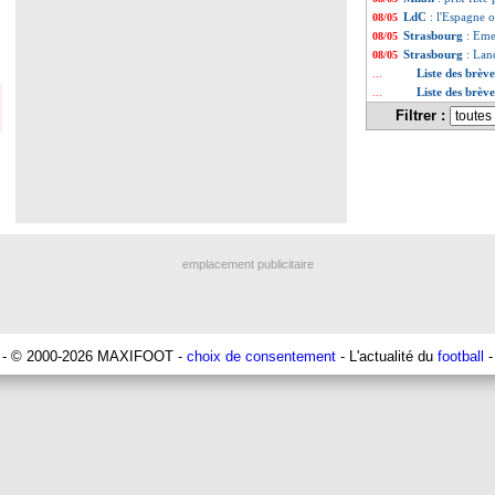
LdC
: l'Espagne 
08/05
Strasbourg
: Eme
08/05
Strasbourg
: Lan
08/05
Liste des brèv
...
Liste des brèv
...
Filtrer :
emplacement publicitaire
- © 2000-2026 MAXIFOOT -
choix de consentement
- L'actualité du
football
-