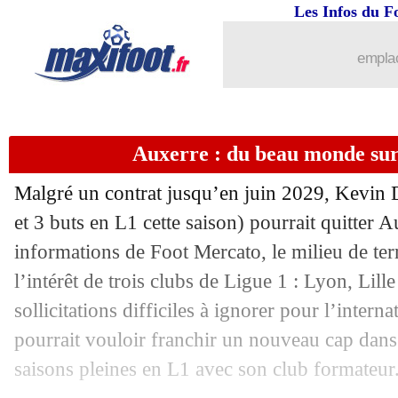
08/05
Bournemouth
: Jimenez suspendu par 
Les Infos du F
08/05
Lyon
: fin de saison pour Tessmann
emplac
08/05
OM
: Nnadi très clair sur son avenir
Auxerre : du beau monde sur
08/05
Real
: le vestiaire cherche la taupe
Malgré un contrat jusqu’en juin 2029, Kevin
08/05
Bayern
: mauvaise nouvelle pour Dav
et 3 buts en L1 cette saison) pourrait quitter A
informations de Foot Mercato, le milieu de terr
08/05
Médias
: Ligue 1+ bientôt sur Canal+ 
l’intérêt de trois clubs de Ligue 1 : Lyon, Lill
08/05
Real
: Tchouaméni autorisé à jouer le 
sollicitations difficiles à ignorer pour l’intern
pourrait vouloir franchir un nouveau cap dans
08/05
Ajax
: Michel en pole
saisons pleines en L1 avec son club formateur