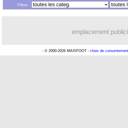
...
Liste des brèves du mer. 6 mai 2026
Filtrer :
emplacement publici
- © 2000-2026 MAXIFOOT -
choix de consentemen