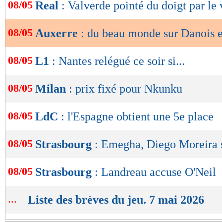
de
08/05
Real
: Valverde pointé du doigt par le 
lecture
08/05
Auxerre
: du beau monde sur Danois e
OK
08/05
L1
: Nantes relégué ce soir si...
08/05
Milan
: prix fixé pour Nkunku
08/05
LdC
: l'Espagne obtient une 5e place
08/05
Strasbourg
: Emegha, Diego Moreira 
08/05
Strasbourg
: Landreau accuse O'Neil
...
Liste des brèves du jeu. 7 mai 2026