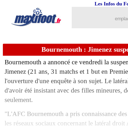
Les Infos du F
08/05
Lens
: Rennes prend les devants pour
emplac
08/05
L1
: Lens-Nantes, les compos
08/05
Real
: l'opération Mourinho lancée
Bournemouth : Jimenez suspe
08/05
OM
: les joueurs ont retourné la Co
Bournemouth a annoncé ce vendredi la suspen
08/05
Real
: Tchouaméni prend la parole
Jimenez
(21 ans, 31 matchs et 1 but en Premier
l'ouverture d'une enquête à son sujet. Le latéra
08/05
Bordeaux
: record d'affluence à venir
d'avoir été insistant avec des filles mineures, 
seulement.
08/05
Real
: Tchouaméni et Valverde, amend
"L'AFC Bournemouth a pris connaissance des p
08/05
Lorient
: Pagis a changé d'avis sur Pa
les réseaux sociaux concernant le latéral droit