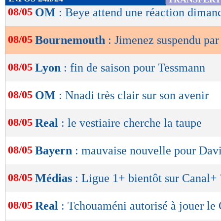
de
08/05
OM
: Beye attend une réaction diman
lecture
08/05
Bournemouth
: Jimenez suspendu par 
OK
08/05
Lyon
: fin de saison pour Tessmann
08/05
OM
: Nnadi très clair sur son avenir
08/05
Real
: le vestiaire cherche la taupe
08/05
Bayern
: mauvaise nouvelle pour Dav
08/05
Médias
: Ligue 1+ bientôt sur Canal+ 
08/05
Real
: Tchouaméni autorisé à jouer le 