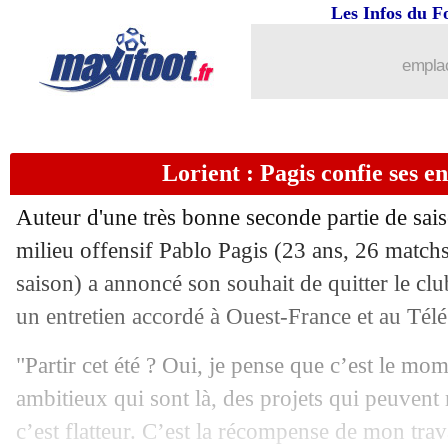
Les Infos du F
08/05
Brest
: le départ de Lorenzi officialisé
emplac
08/05
Côme
: Fabregas déterminé à rester
08/05
Atalanta
: De Ketelaere dit oui au Ba
Lorient : Pagis confie ses en
08/05
Man City
: Gvardiol vers une prolong
Auteur d'une très bonne seconde partie de sais
08/05
Real
: optimisme pour Mbappé à 48h 
milieu offensif Pablo
Pagis
(23 ans, 26 matchs 
saison) a annoncé son souhait de quitter le club
08/05
PSG
: une campagne européenne reco
un entretien accordé à Ouest-France et au Té
08/05
OM
: Beye attend une réaction diman
"Partir cet été ? Oui, je pense que c’est le mom
ambitieux qui sont là, des projets qui peuvent
08/05
Bournemouth
: Jimenez suspendu par 
c’est flatteur. C’est la récompense de mon trav