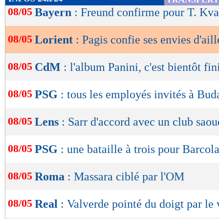
de
08/05
Bayern
: Freund confirme pour T. Kva
lecture
08/05
Lorient
: Pagis confie ses envies d'aill
OK
08/05
CdM
: l'album Panini, c'est bientôt fin
08/05
PSG
: tous les employés invités à Bud
08/05
Lens
: Sarr d'accord avec un club saou
08/05
PSG
: une bataille à trois pour Barcola
08/05
Roma
: Massara ciblé par l'OM
08/05
Real
: Valverde pointé du doigt par le 