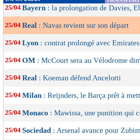
de
25/04
Bayern
: la prolongation de Davies, E
lecture
25/04
Real
: Navas revient sur son départ
OK
25/04
Lyon
: contrat prolongé avec Emirates
25/04
OM
: McCourt sera au Vélodrome di
25/04
Real
: Koeman défend Ancelotti
25/04
Milan
: Reijnders, le Barça prêt à me
25/04
Monaco
: Mawissa, une punition qui c
25/04
Sociedad
: Arsenal avance pour Zubi