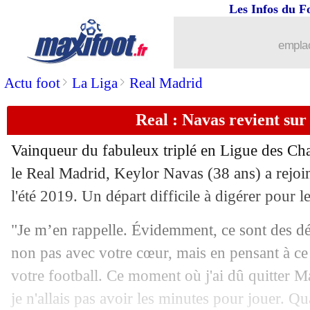
Les Infos du F
25/04
ASSE-OL
: les Lyonnais ont déposé u
emplac
25/04
Roma
: Ndicka affiche ses ambitions
>
>
Actu foot
La Liga
Real Madrid
25/04
Bayern
: Hoeness rend hommage à K
Real : Navas revient sur
25/04
Esp.
: les larmes de l'arbitre du Clasic
Vainqueur du fabuleux triplé en Ligue des C
25/04
Bayern
: Müller refuse une première o
le Real Madrid, Keylor Navas (38 ans) a rejoin
l'été 2019. Un départ difficile à digérer pour l
25/04
Man Utd
: De Ligt sur les tablettes de 
"Je m’en rappelle. Évidemment, ce sont des d
25/04
Real
: Koeman prend la défense de M
non pas avec votre cœur, mais en pensant à ce
votre football. Ce moment où j'ai dû quitter Ma
25/04
Man City
: pas de CdM des clubs pou
je n'allais pas avoir les minutes pour jouer. Qu