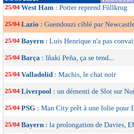
de
25/04
West Ham
: Potter reprend Füllkrug
lecture
25/04
Lazio
: Guendouzi ciblé par Newcastl
OK
25/04
Bayern
: Luis Henrique n'a pas conv
25/04
Barça
: Iñaki Peña, ça se tend...
25/04
Valladolid
: Machis, le chat noir
25/04
Liverpool
: un démenti de Slot sur Nu
25/04
PSG
: Man City prêt à une folie pour
25/04
Bayern
: la prolongation de Davies, E