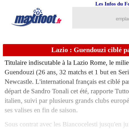
Les Infos du F
25/04
Lens
: Still et son expertise à la TV an
emplac
25/04
Real
: la réponse salée aux arbitres
25/04
CdM Clubs
: PSG-Atletico et la final
Lazio : Guendouzi ciblé p
25/04
Sociedad
: le remplaçant d'Alguacil n
Titulaire indiscutable à la Lazio Rome, le mili
25/04
Lyon
: Tolisso convoqué contre Renne
Guendouzi
(26 ans, 32 matchs et 1 but en Seri
Newcastle. L'international français est ciblé pa
25/04
Real
: Navas reviendrait "à la nage"
départ de Sandro Tonali cet été, rapporte Tutt
italien, suivi par plusieurs grands clubs europé
25/04
Lille
: Genesio juge la saison d'Harald
ses valises en fin de saison.
25/04
ASSE-OL
: les Lyonnais ont déposé u
Sous contrat avec les Biancocelesti jusqu'en j