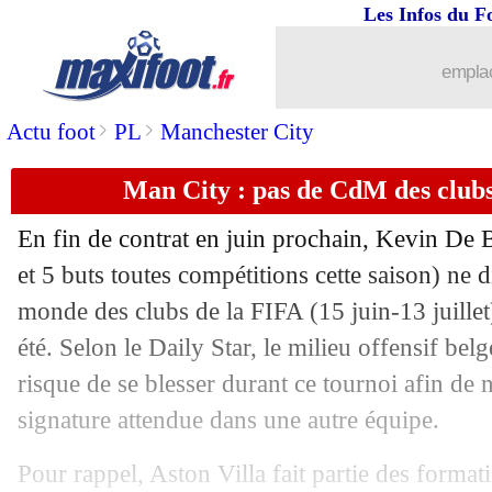
Les Infos du F
25/04
Real
: un communiqué contre les arbit
emplac
25/04
Leverkusen
: Rolfes expéditif sur Wir
>
>
Actu foot
PL
Manchester City
25/04
L1
: Paris SG-Nice, les compos
Man City : pas de CdM des club
25/04
Lens
: Still et son expertise à la TV an
En fin de contrat en juin prochain, Kevin
De 
25/04
Real
: la réponse salée aux arbitres
et 5 buts toutes compétitions cette saison) ne 
monde des clubs de la FIFA (15 juin-13 juillet
25/04
CdM Clubs
: PSG-Atletico et la final
été. Selon le Daily Star, le milieu offensif bel
risque de se blesser durant ce tournoi afin de n
25/04
Sociedad
: le remplaçant d'Alguacil n
signature attendue dans une autre équipe.
25/04
Lyon
: Tolisso convoqué contre Renne
Pour rappel, Aston Villa fait partie des format