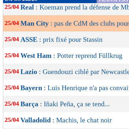
de
25/04
Real
: Koeman prend la défense de M
lecture
25/04
Man City
: pas de CdM des clubs pou
OK
25/04
ASSE
: prix fixé pour Stassin
25/04
West Ham
: Potter reprend Füllkrug
25/04
Lazio
: Guendouzi ciblé par Newcastl
25/04
Bayern
: Luis Henrique n'a pas conv
25/04
Barça
: Iñaki Peña, ça se tend...
25/04
Valladolid
: Machis, le chat noir