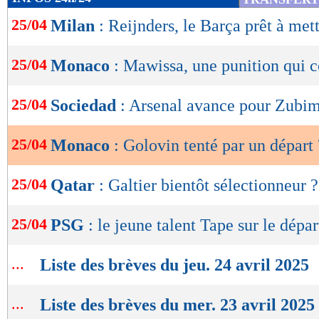
de
25/04
Milan
: Reijnders, le Barça prêt à me
lecture
OK
25/04
Monaco
: Mawissa, une punition qui c
25/04
Sociedad
: Arsenal avance pour Zubi
25/04
Monaco
: Golovin tenté par un départ 
25/04
Qatar
: Galtier bientôt sélectionneur ?
25/04
PSG
: le jeune talent Tape sur le dépar
...
Liste des brèves du jeu. 24 avril 2025
...
Liste des brèves du mer. 23 avril 2025