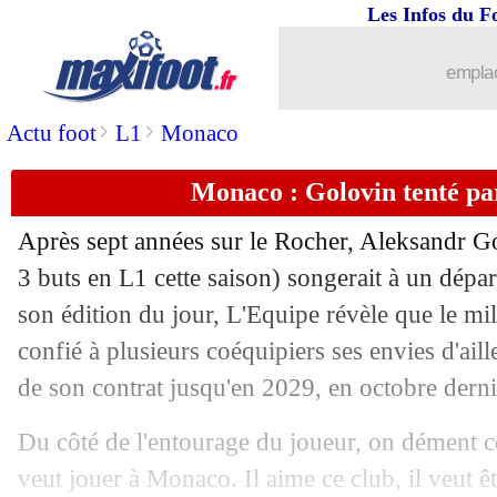
Les Infos du F
25/04
Man Utd
: De Ligt sur les tablettes de 
emplac
25/04
Real
: Koeman prend la défense de M
>
>
Actu foot
L1
Monaco
25/04
Man City
: pas de CdM des clubs pou
Monaco : Golovin tenté pa
25/04
ASSE
: prix fixé pour Stassin
Après sept années sur le Rocher, Aleksandr
Go
3 buts en L1 cette saison) songerait à un dép
25/04
West Ham
: Potter reprend Füllkrug
son édition du jour, L'Equipe révèle que le mil
25/04
confié à plusieurs coéquipiers ses envies d'ail
Lazio
: Guendouzi ciblé par Newcastl
de son contrat jusqu'en 2029, en octobre derni
25/04
Bayern
: Luis Henrique n'a pas conv
Du côté de l'entourage du joueur, on dément c
25/04
Barça
: Iñaki Peña, ça se tend...
veut jouer à Monaco. Il aime ce club, il veut 