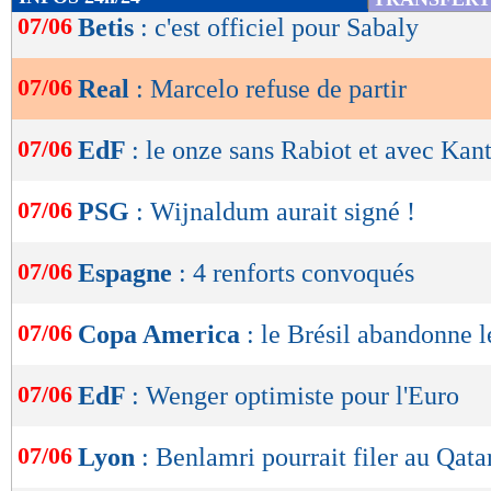
de
07/06
Betis
: c'est officiel pour Sabaly
lecture
07/06
Real
: Marcelo refuse de partir
OK
07/06
EdF
: le onze sans Rabiot et avec Kan
07/06
PSG
: Wijnaldum aurait signé !
07/06
Espagne
: 4 renforts convoqués
07/06
Copa America
: le Brésil abandonne l
07/06
EdF
: Wenger optimiste pour l'Euro
07/06
Lyon
: Benlamri pourrait filer au Qata