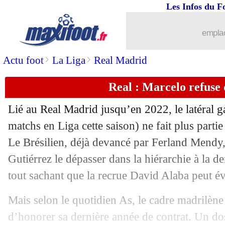
Les Infos du F
...
brèves d'AUJOURD'HUI ( 7 août 202
emplac
...
Liste des brèves du mar. 8 juin 2021
>
>
Actu foot
La Liga
Real Madrid
07/06
Pologne
: Milik forfait pour l'Euro
Real : Marcelo refuse 
07/06
PSG
: visite médicale pour Wijnaldu
Lié au Real Madrid jusqu’en 2022, le latéral 
07/06
PSG
: Donnarumma en approche !
matchs en Liga cette saison) ne fait plus partie
Le Brésilien, déjà devancé par Ferland Mendy,
07/06
Nantes
: Bamba reste malgré Kombou
Gutiérrez le dépasser dans la hiérarchie à la d
tout sachant que la recrue David Alaba peut év
07/06
Amical
: l'Allemagne cartonne avant l
Mais selon le quotidien As, le cadre madrilèn
07/06
Lyon
: Boga validé par Bosz
d’honorer sa dernière année de contrat. Un dos