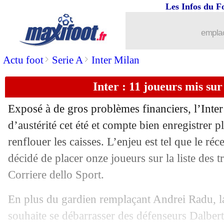
Les Infos du F
07/06
Lyon
: Benlamri pourrait filer au Qata
emplac
07/06
Montpellier
: clap de fin pour Hilton (
>
>
Actu foot
Serie A
Inter Milan
07/06
PSG
: ça discute pour Kean, mais...
Inter : 11 joueurs mis sur
07/06
Juve
: la priorité Vlahovic en attaque
Exposé à de gros problèmes financiers, l’Inter
07/06
Barça
: ça s'active pour Depay
d’austérité cet été et compte bien enregistrer p
renflouer les caisses. L’enjeu est tel que le ré
07/06
OM
: Strootman, une vraie priorité d
décidé de placer onze joueurs sur la liste des t
Corriere dello Sport.
07/06
Leeds
: le PSG, l'agent de Meslier rép
En plus du gardien remplaçant Andrei Radu, 
07/06
Arsenal
: la Roma veut Xhaka, mais...
souhaite se débarrasser des défenseurs Dalbert,