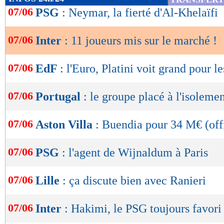
de
07/06
PSG
: Neymar, la fierté d'Al-Khelaïfi
lecture
07/06
Inter
: 11 joueurs mis sur le marché !
OK
07/06
EdF
: l'Euro, Platini voit grand pour l
07/06
Portugal
: le groupe placé à l'isoleme
07/06
Aston Villa
: Buendia pour 34 M€ (offi
07/06
PSG
: l'agent de Wijnaldum à Paris
07/06
Lille
: ça discute bien avec Ranieri
07/06
Inter
: Hakimi, le PSG toujours favori