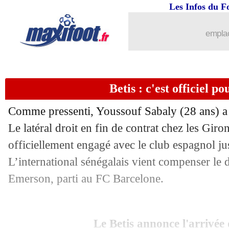
Les Infos du F
emplac
...
brèves d'AUJOURD'HUI ( 9 août 202
...
Liste des brèves du mar. 8 juin 2021
Betis : c'est officiel p
07/06
Pologne
: Milik forfait pour l'Euro
Comme pressenti, Youssouf Sabaly (28 ans) a bi
07/06
PSG
: visite médicale pour Wijnaldu
Le latéral droit en fin de contrat chez les Gir
officiellement engagé avec le club espagnol j
07/06
PSG
: Donnarumma en approche !
L’international sénégalais vient compenser le 
Emerson, parti au FC Barcelone.
07/06
Nantes
: Bamba reste malgré Kombou
07/06
Amical
: l'Allemagne cartonne avant l
Le Betis annonce l'arrivée