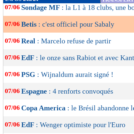
de
07/06
Sondage MF
: la L1 à 18 clubs, une b
lecture
07/06
Betis
: c'est officiel pour Sabaly
OK
07/06
Real
: Marcelo refuse de partir
07/06
EdF
: le onze sans Rabiot et avec Kan
07/06
PSG
: Wijnaldum aurait signé !
07/06
Espagne
: 4 renforts convoqués
07/06
Copa America
: le Brésil abandonne l
07/06
EdF
: Wenger optimiste pour l'Euro