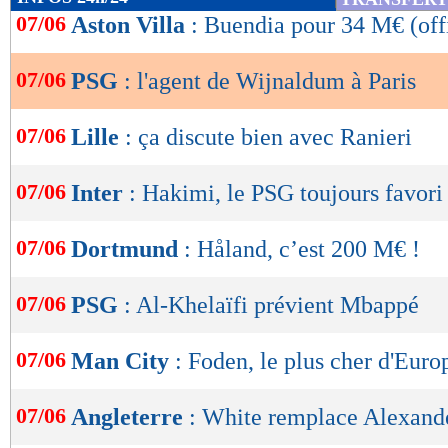
de
07/06
Aston Villa
: Buendia pour 34 M€ (offi
lecture
07/06
PSG
: l'agent de Wijnaldum à Paris
OK
07/06
Lille
: ça discute bien avec Ranieri
07/06
Inter
: Hakimi, le PSG toujours favori
07/06
Dortmund
: Håland, c’est 200 M€ !
07/06
PSG
: Al-Khelaïfi prévient Mbappé
07/06
Man City
: Foden, le plus cher d'Euro
07/06
Angleterre
: White remplace Alexand