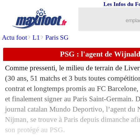
Les Infos du F
07/06
Barça
: ça s'active pour Depay
emplac
07/06
OM
: Strootman, une vraie priorité d
>
>
Actu foot
L1
Paris SG
07/06
Leeds
: le PSG, l'agent de Meslier rép
PSG : l'agent de Wijnal
07/06
Arsenal
: la Roma veut Xhaka, mais...
Comme pressenti, le milieu de terrain de Liv
07/06
Troyes
: Batlles répond aux rumeurs
(30 ans, 51 matchs et 3 buts toutes compétition
contrat et longtemps promis au FC Barcelone,
07/06
OM
: Balerdi, Dortmund reste sur 14
et finalement signer au Paris Saint-Germain. 
journal catalan Mundo Deportivo, l’agent du
07/06
Barça
: Everton pense à Coutinho, mai
Nijman, se trouve à Paris depuis dimanche afin
son protégé au PSG.
07/06
PSG
: Donnarumma, ça chauffe !